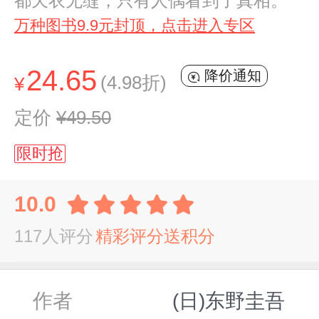
都天衣无缝，只有人偶看到了真相。
万种图书9.9元封顶，点击进入专区
24.65
降价通知
(4.98折)
¥
定价
¥49.50
限时抢
10.0
117人评分
精彩评分送积分
作者
(日)东野圭吾