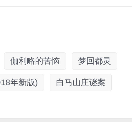
伽利略的苦恼
梦回都灵
018年新版)
白马山庄谜案