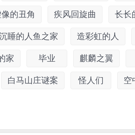
虚像的丑角
疾风回旋曲
长长
沉睡的人鱼之家
造彩虹的人
的家
毕业
麒麟之翼
白马山庄谜案
怪人们
空