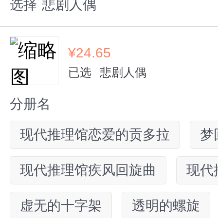
选择
悲剧人偶
¥
24.65
已选
悲剧人偶
分册名
现代推理馆恋爱的贡多拉
梦
现代推理馆疾风回旋曲
现代
虚无的十字架
透明的螺旋