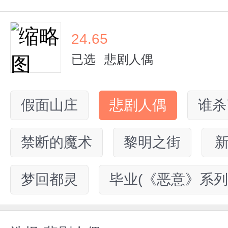
24.65
已选
悲剧人偶
假面山庄
悲剧人偶
谁杀
禁断的魔术
黎明之街
梦回都灵
毕业(《恶意》系列