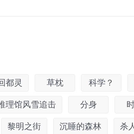
回都灵
草枕
科学？
推理馆风雪追击
分身
黎明之街
沉睡的森林
杀