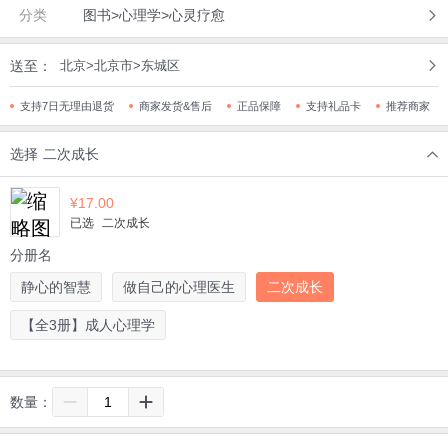
分类
图书>心理学>心灵疗愈
送至：
北京>北京市>东城区
支持7日无理由退货
商家发货&售后
正品保障
支持礼品卡
推荐商家
选择
二次成长
¥
17.00
已选
二次成长
分册名
静心的智慧
做自己的心理医生
二次成长
【全3册】成人心理学
数量：