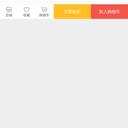
关注店铺
进店逛逛
立即购买
加入购物车
店铺
收藏
购物车
您可能感兴趣的商品
推荐
推荐
推荐
¥8.80
¥9.80
¥6.60
¥8.
推广商品
广告