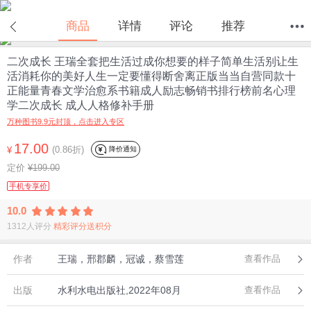
商品
详情
评论
推荐
二次成长 王瑞全套把生活过成你想要的样子简单生活别让生
首页
分类
值得买
购物车
我的当当
活消耗你的美好人生一定要懂得断舍离正版当当自营同款十
正能量青春文学治愈系书籍成人励志畅销书排行榜前名心理
学二次成长 成人人格修补手册
万种图书9.9元封顶，点击进入专区
17.00
(0.86折)
降价通知
¥
定价
¥199.00
手机专享价
10.0
1312人评分
精彩评分送积分
作者
王瑞，邢郡麟，冠诚，蔡雪莲
查看作品
出版
水利水电出版社,2022年08月
查看作品