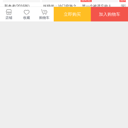
新参者(2016版)
妖猫传：沙门空海之
第一个被遗忘的人
深谋
大唐鬼宴 2
(法)希里尔·马沙霍朵
978
立即购买
加入购物车
(CyrilMa重庆出版社
凤
¥34.80
¥11.16
¥11.38
¥14
店铺
收藏
购物车
9787229111342
限时抢
玛格丽特小镇(《岛上
太阳照在桑干河上-红
我爱,我不爱亦舒湖南
寂
书店》作者新作)
色长篇小说经典丁玲
文艺出版社
京
人民文学出版社
9787540482480 ;
978
¥9.26
¥20.88
¥12.92
¥23
9787020127849
978-7-5404-8248-0
您可能感兴趣的商品
推荐
推荐
推荐