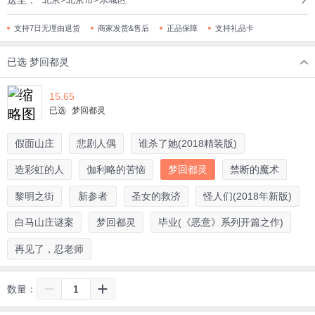
送至：
支持7日无理由退货
商家发货&售后
正品保障
支持礼品卡
已选
梦回都灵
15.65
已选
梦回都灵
假面山庄
悲剧人偶
谁杀了她(2018精装版)
造彩虹的人
伽利略的苦恼
梦回都灵
禁断的魔术
黎明之街
新参者
圣女的救济
怪人们(2018年新版)
白马山庄谜案
梦回都灵
毕业(《恶意》系列开篇之作)
再见了，忍老师
数量：