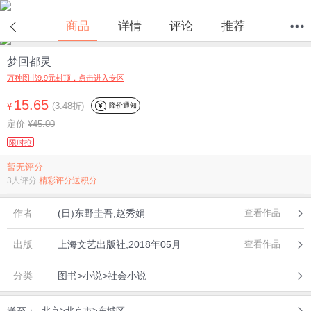
商品
详情
评论
推荐
梦回都灵
首页
分类
值得买
购物车
我的当当
万种图书9.9元封顶，点击进入专区
15.65
(3.48折)
降价通知
¥
定价
¥45.00
限时抢
暂无评分
3人评分
精彩评分送积分
作者
(日)东野圭吾,赵秀娟
查看作品
出版
上海文艺出版社,2018年05月
查看作品
分类
图书>小说>社会小说
北京>北京市>东城区