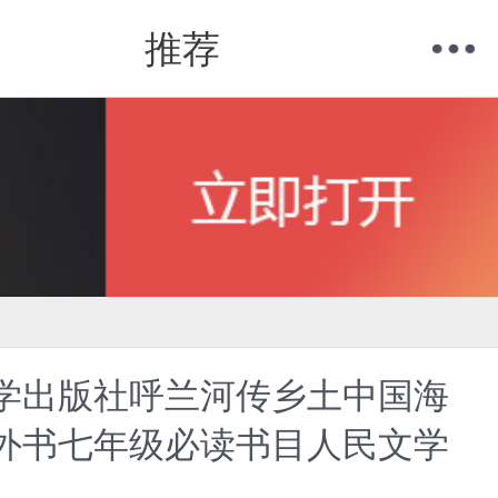
推荐
购物车
我的当当
学出版社呼兰河传乡土中国海
外书七年级必读书目人民文学