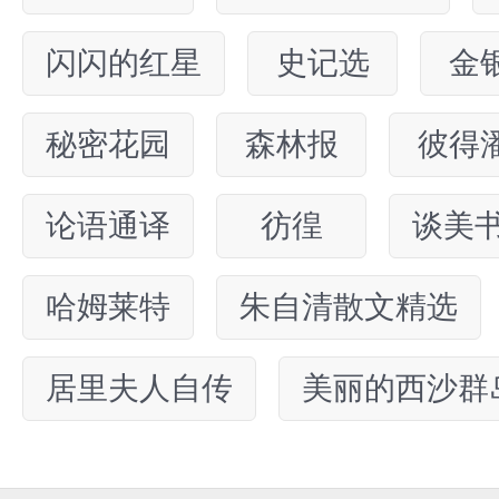
闪闪的红星
史记选
金
秘密花园
森林报
彼得
论语通译
彷徨
谈美
哈姆莱特
朱自清散文精选
居里夫人自传
美丽的西沙群