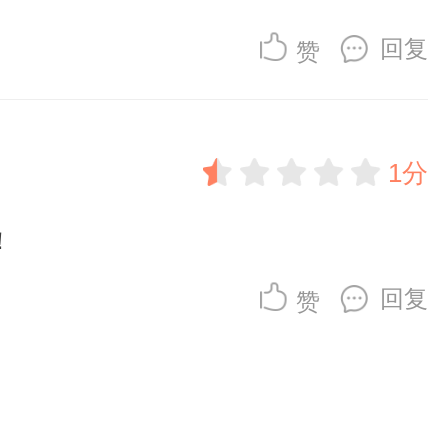
回复
赞
1分
！
回复
赞