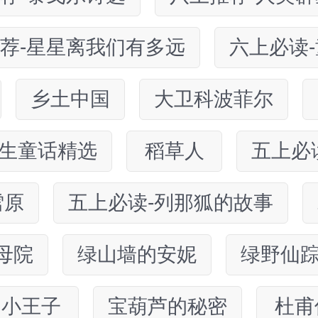
荐-星星离我们有多远
六上必读
乡土中国
大卫科波菲尔
生童话精选
稻草人
五上必
雪原
五上必读-列那狐的故事
母院
绿山墙的安妮
绿野仙
小王子
宝葫芦的秘密
杜甫