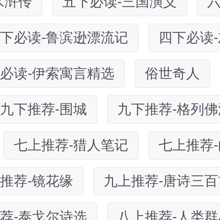
水浒传
五下必读-三国演义
下必读-鲁滨逊漂流记
四下必读
必读-伊索寓言精选
俗世奇人
九下推荐-围城
九下推荐-格列佛
七上推荐-猎人笔记
七上推荐
推荐-镜花缘
九上推荐-唐诗三
荐-泰戈尔诗选
八上推荐-人类