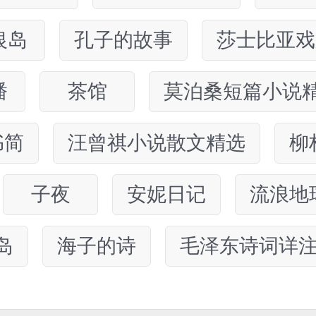
银岛
孔子的故事
莎士比亚戏
潘
茶馆
莫泊桑短篇小说
书简
汪曾祺小说散文精选
柳
子夜
安妮日记
流浪地
岛
海子的诗
毛泽东诗词详