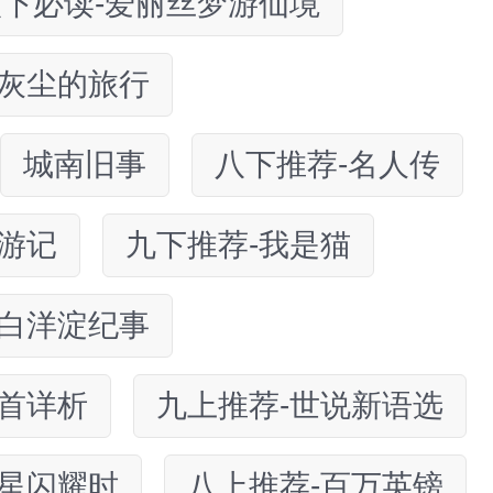
六下必读-爱丽丝梦游仙境
-灰尘的旅行
城南旧事
八下推荐-名人传
游记
九下推荐-我是猫
-白洋淀纪事
百首详析
九上推荐-世说新语选
群星闪耀时
八上推荐-百万英镑