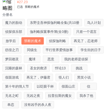
¥
27.23
已选
禁断的魔术
分册名
魔力的胎动
东野圭吾神探伽利略全集(共10册
鸟人计划
侦探俱乐部
伽利略探案事件簿(全3册)
只差一个谎言
放学后
禁断的魔术
侦探伽利略
再见了，忍老师
彷徨之刃
同级生
平行世界爱情故事
学生街的日子
梦回都灵
魔球
恶意
我的老师是侦探
沉睡的森林
圣女的救济
悖论13
挑战
假面游戏
再见了，伊藤君
怪人们
黑笑小说
第十年的情人节
以眨眼干杯
假面山庄
信
无名之町
无凶之夜
拉普拉斯的魔女
我杀了他
单恋
没有凶手的杀人夜