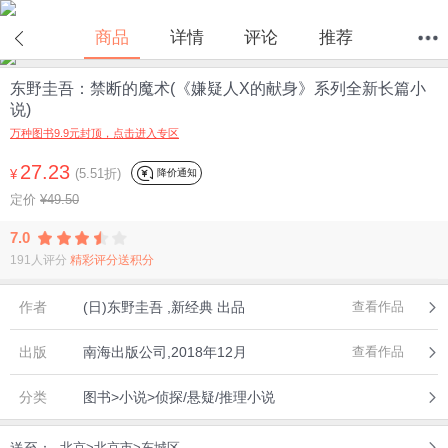
商品
详情
评论
推荐
东野圭吾：禁断的魔术(《嫌疑人X的献身》系列全新长篇小
首页
分类
值得买
购物车
我的当当
说)
万种图书9.9元封顶，点击进入专区
27.23
(5.51折)
降价通知
¥
定价
¥49.50
7.0
191人评分
精彩评分送积分
作者
(日)东野圭吾 ,新经典 出品
查看作品
出版
南海出版公司,2018年12月
查看作品
分类
图书>小说>侦探/悬疑/推理小说
送至：
北京>北京市>东城区