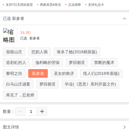
支持7日无理由退货
商家发货&售后
正品保障
支持礼品卡
已选
新参者
34.80
已选
新参者
假面山庄
悲剧人偶
谁杀了她(2018精装版)
造彩虹的人
伽利略的苦恼
梦回都灵
禁断的魔术
黎明之街
新参者
圣女的救济
怪人们(2018年新版)
白马山庄谜案
梦回都灵
毕业(《恶意》系列开篇之作)
再见了，忍老师
数量：
图文详情