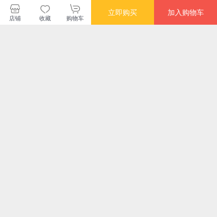
立即购买
加入购物车
店铺
收藏
购物车
推广商品
广告
【官方正版 假一罚
【官方正版】燃烧的
真相不会沉默+法医
白夜
十】法医之书 法 医
蜂鸟3时空追凶1 990
之书【全2册】重 磅
身全
秦明2023新书著作尸
第三季法医秦明十周
作品法医秦明师傅 向
吾套
包邮
券
包邮
券
券
包邮
语守夜遗忘
年复古悬
死而生一
文
¥46.00
¥38.00
¥0.80起
¥88