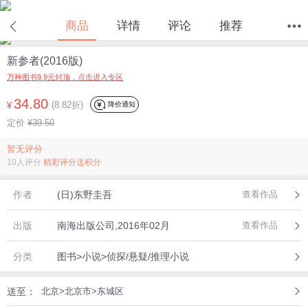
商品
详情
评论
推荐
新参者(2016版)
首页
分类
值得买
购物车
我的当当
万种图书9.9元封顶，点击进入专区
34.80
(8.82折)
降价通知
¥
定价
¥39.50
暂无评分
10人评分
精彩评分送积分
作者
(日)东野圭吾
查看作品
出版
南海出版公司,2016年02月
查看作品
分类
图书>小说>侦探/悬疑/推理小说
送至：
北京>北京市>东城区