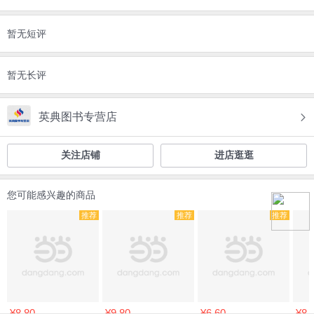
暂无短评
暂无长评
英典图书专营店
关注店铺
进店逛逛
您可能感兴趣的商品
推荐
推荐
推荐
¥8.80
¥9.80
¥6.60
¥8.