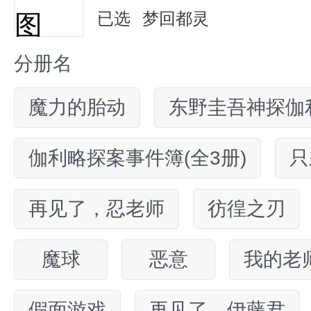
已选
梦回都灵
分册名
魔力的胎动
东野圭吾神探伽利
伽利略探案事件簿(全3册)
只
再见了，忍老师
彷徨之刃
魔球
恶意
我的老
假面游戏
再见了，伊藤君