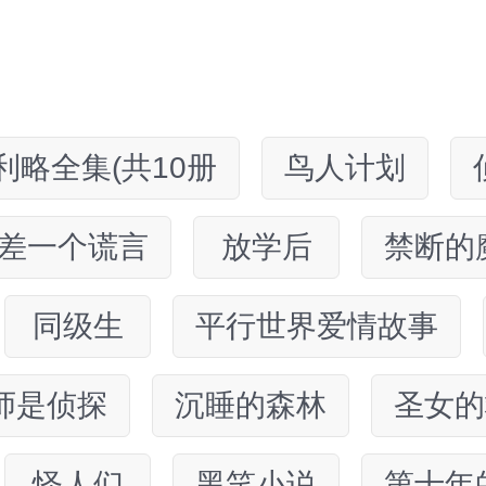
略全集(共10册
鸟人计划
差一个谎言
放学后
禁断的
同级生
平行世界爱情故事
师是侦探
沉睡的森林
圣女的
怪人们
黑笑小说
第十年