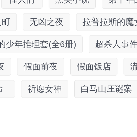
之町
无凶之夜
拉普拉斯的魔
的少年推理套(全6册)
超杀人事
夜
假面前夜
假面饭店
命
祈愿女神
白马山庄谜案