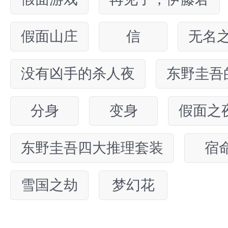
假面山庄
信
无名
没有凶手的杀人夜
东野圭吾
分身
变身
假面之
东野圭吾四大推理套装
宿
雪国之劫
梦幻花