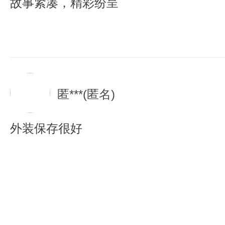
故事紧凑，精彩纷呈
匿***(匿名)
外装保存很好