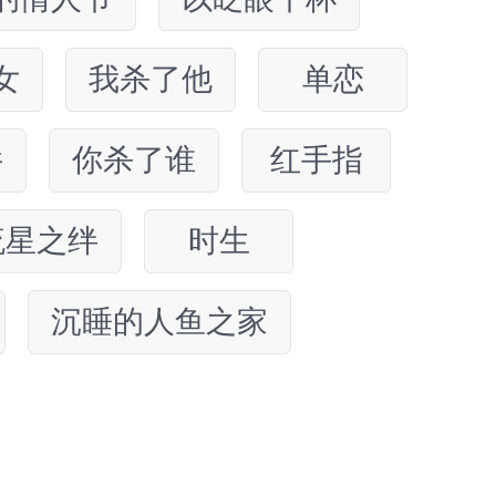
女
我杀了他
单恋
件
你杀了谁
红手指
流星之绊
时生
沉睡的人鱼之家