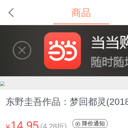
商品
首页
分类
东野圭吾作品：梦回都灵(201
14.95
降价通知
(4.28折)
¥