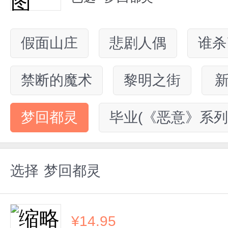
假面山庄
悲剧人偶
谁杀
禁断的魔术
黎明之街
梦回都灵
毕业(《恶意》系列
选择
梦回都灵
¥
14.95