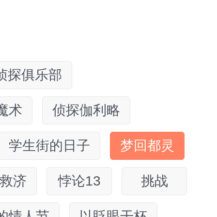
侦探俱乐部
魔术
侦探伽利略
学生街的日子
梦回都灵
救济
悖论13
挑战
的情人节
以眨眼干杯