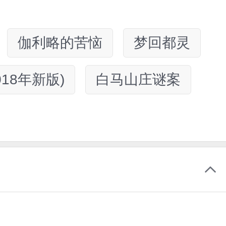
伽利略的苦恼
梦回都灵
018年新版)
白马山庄谜案