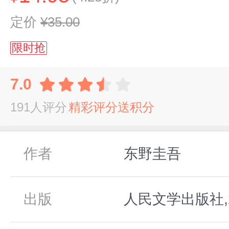
定价
¥35.00
限时抢
7.0
191人评分
精彩评分送积分
作者
东野圭吾
出版
人民文学出版社,2