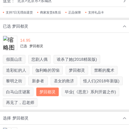
送至：
北京>北京市>东城区
支持7日无理由退货
商家发货&售后
正品保障
支持礼品卡
已选
梦回都灵
14.95
已选
梦回都灵
假面山庄
悲剧人偶
谁杀了她(2018精装版)
造彩虹的人
伽利略的苦恼
梦回都灵
禁断的魔术
黎明之街
新参者
圣女的救济
怪人们(2018年新版)
白马山庄谜案
梦回都灵
毕业(《恶意》系列开篇之作)
再见了，忍老师
选择
梦回都灵