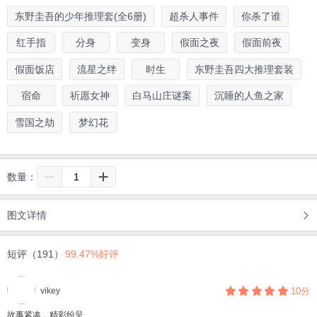
东野圭吾的少年推理套(全6册)
超杀人事件
你杀了谁
红手指
分身
变身
假面之夜
假面前夜
假面饭店
流星之绊
时生
东野圭吾四大推理套装
宿命
祈愿女神
白马山庄谜案
沉睡的人鱼之家
雪国之劫
梦幻花
数量：
图文详情
短评（191）
99.47%好评
vikey
10分
故事紧凑，精彩纷呈