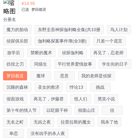
¥
14.95
已选
梦回都灵
分册名
魔力的胎动
东野圭吾神探伽利略全集(共10册
鸟人计划
侦探俱乐部
伽利略探案事件簿(全3册)
只差一个谎言
放学后
禁断的魔术
侦探伽利略
再见了，忍老师
彷徨之刃
同级生
平行世界爱情故事
学生街的日子
梦回都灵
魔球
恶意
我的老师是侦探
沉睡的森林
圣女的救济
悖论13
挑战
假面游戏
再见了，伊藤君
怪人们
黑笑小说
第十年的情人节
以眨眼干杯
假面山庄
信
无名之町
无凶之夜
拉普拉斯的魔女
我杀了他
单恋
没有凶手的杀人夜