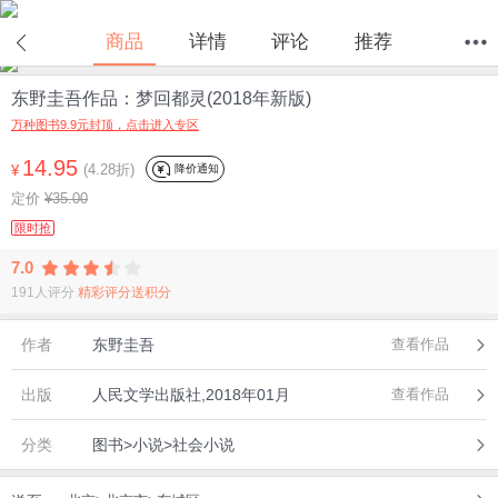
商品
详情
评论
推荐
东野圭吾作品：梦回都灵(2018年新版)
首页
分类
值得买
购物车
我的当当
万种图书9.9元封顶，点击进入专区
14.95
(4.28折)
降价通知
¥
定价
¥35.00
限时抢
7.0
191人评分
精彩评分送积分
作者
东野圭吾
查看作品
出版
人民文学出版社,2018年01月
查看作品
分类
图书>小说>社会小说