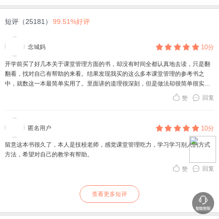
短评（25181）
99.51%好评
念城妈
10分
开学前买了好几本关于课堂管理方面的书，却没有时间全都认真地去读，只是翻
翻看，找对自己有帮助的来看。结果发现我买的这么多本课堂管理的参考书之
中，就数这一本最简单实用了。里面讲的道理很深刻，但是做法却很简单很实
用，能够在教学中祈祷一些作用。
回复
赞
比如说，其中有讲到教师要在真正授课之前认识和了解病记住每一位学生，这一
点我就深有体会，还有，教师要真心关怀每一个学生，设置问题不能是“悬空问
题”等等，我好好烦死了自己的一些提问，的确发现一些悬空的问题，总是只有那
匿名用户
10分
么几个学生做出响应，于是自己尝试去改变。。。。。。还有，去年开始我因为
咽喉炎经常发作而在家买了麦克风用于上课，结果发现课堂是越来越吵，书中也
留意这本书很久了，本人是技校老师，感觉课堂管理吃力，学习学习别人的方式
有针对这个问题给出有效的方法，我尝试了，这个学期，除了上公开课在阶梯教
方法，希望对自己的教学有帮助。
室人太多需要用麦克风之外，一次也没有在我的课堂上使用麦克风了，咽喉炎的
回复
赞
发作次数也减少了。。。。
是一本好书，做教师的，如果课堂管理发面有疑惑的，都要认真读一读这边书。
查看更多短评