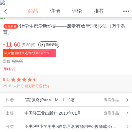
在线试读
商品
详情
评论
推荐
让学生都爱听你讲——课堂有效管理6步法（万千教
首页
分类
值得买
购物车
我的当当
育）
11.60
(5.80折)
降价通知
¥
限时抢 距结束还剩2天07:26:18
定价
¥20.00
限时抢
9.1
25181人评分
精彩评分送积分
作者
(美)佩奇(Page，M．L．)著
查看作品
出版
中国轻工业出版社,2010年01月
查看作品
分类
图书>中小学用书>教育理论/教师用书>教师成长/教师内功