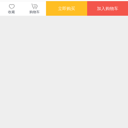
暂无长评
立即购买
加入购物车
收藏
购物车
当当自营图书
商品包装
物流速度
快递员满意度
4.70
4.77
4.82
高
高
高
购买此商品的顾客也同时购买
更多
限时抢
限时抢
限时
不吼不叫，做智慧班
后进生转化36计
班主任如何说话学生
一线
主任：资深老班珍藏
——“持续教育，系统
才愿意听（大教育书
老
的锦囊妙计 大夏书系
管理”实践研究
系）
好班
¥25.90
¥16.80
¥21.50
¥20
系>