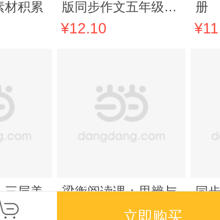
素材积累
版同步作文五年级上
册
册小学语文同步作文
¥12.10
¥11
阅读理解专项训练满
分范文写作技巧视频
讲解作文素材好词好
句好段
：三层美
梁衡阅读课：思辨与
同步
全3册）
追问（全3册）
册
立即购买