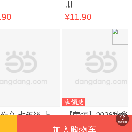
册
.90
¥11.90
满额减
作文 七年级 上
【荣恒】2026秋彩
版同步作文三年级
加入购物车