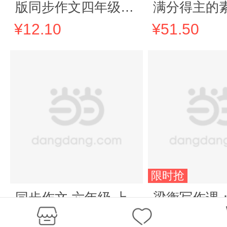
版同步作文四年级上
满分得主的
册小学语文同步作文
¥12.10
¥51.50
阅读理解专项训练满
分范文写作技巧视频
讲解作文素材好词好
句好段
限时抢
同步作文 六年级 上
梁衡写作课
册
与五字诀（