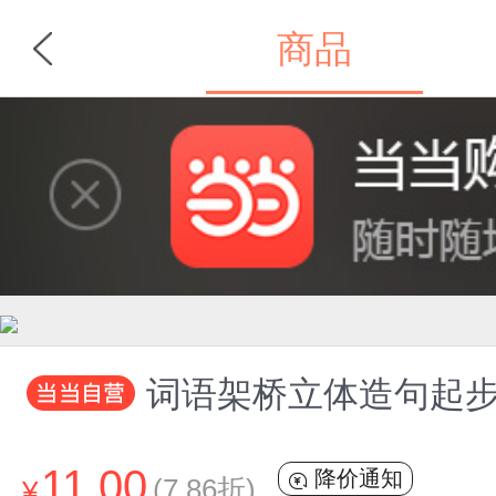
商品
首页
分类
词语架桥立体造句起
11.00
降价通知
(7.86折)
¥