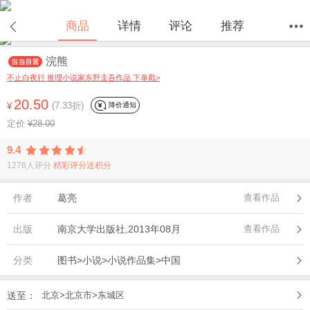
商品
详情
评论
推荐
浣熊
首页
分类
值得买
购物车
我的当当
不止白夜行 推理小说家东野圭吾作品 下单戳>
20.50
(7.33折)
降价通知
¥
定价
¥28.00
9.4
1276人评分
精彩评分送积分
作者
葛亮
查看作品
出版
南京大学出版社,2013年08月
查看作品
分类
图书>小说>小说作品集>中国
送至：
北京>北京市>东城区