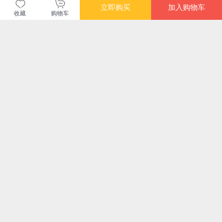
立即购买
加入购物车
收藏
购物车
当当自营图书
商品包装
物流速度
快递员满意度
4.70
4.77
4.82
高
高
高
购买此商品的顾客也同时购买
更多
满额减
限时抢
限时抢
满额
狂人日记 鲁迅经典小
节果决明
等风消失（你的生命
卡夫
说集（经典名篇《狂
中，有没有一个再也
3卷
人日记》《孔乙己》
没有回来的人？从深
¥39.00
¥34.80
¥24.00
¥11
《阿Q正传》等全收
水归来的写作者费
录）【果麦经典】
多，八个关于消失的
故事）