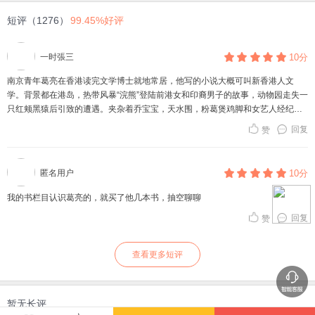
短评（1276）
99.45%好评
一时張三
10分
南京青年葛亮在香港读完文学博士就地常居，他写的小说大概可叫新香港人文
学。背景都在港岛，热带风暴“浣熊”登陆前港女和印裔男子的故事，动物园走失一
只红颊黑猿后引致的遭遇。夹杂着乔宝宝，天水围，粉葛煲鸡脚和女艺人经纪的
细碎。
回复
赞
匿名用户
10分
我的书栏目认识葛亮的，就买了他几本书，抽空聊聊
回复
赞
查看更多短评
暂无长评