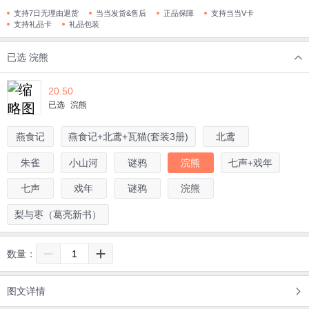
支持7日无理由退货
当当发货&售后
正品保障
支持当当V卡
支持礼品卡
礼品包装
已选
浣熊
20.50
已选
浣熊
燕食记
燕食记+北鸢+瓦猫(套装3册)
北鸢
朱雀
小山河
谜鸦
浣熊
七声+戏年
七声
戏年
谜鸦
浣熊
梨与枣（葛亮新书）
数量：
图文详情