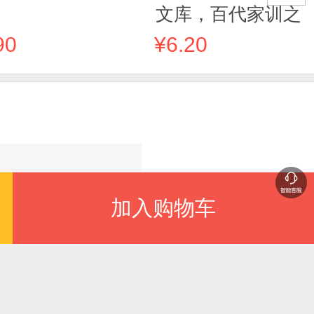
文库，百代家训之
祖，中华家训的杰
90
¥6.20
代表作。）
加入购物车