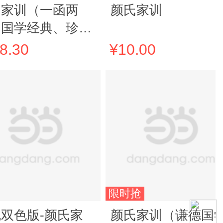
氏家训（一函两
颜氏家训
、国学经典、珍藏
本、线装古籍、手
8.30
¥10.00
宣纸。）
限时抢
双色版-颜氏家
颜氏家训（谦德国