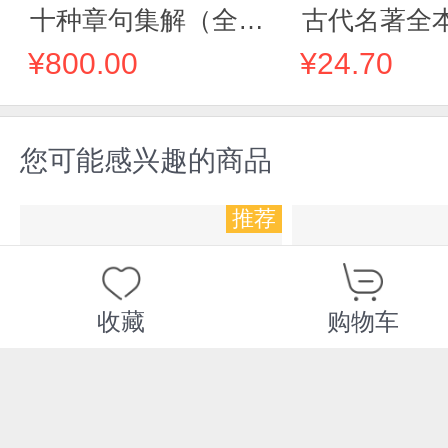
十种章句集解（全三
古代名著全
卷）
书)
¥800.00
¥24.70
您可能感兴趣的商品
推荐
收藏
购物车