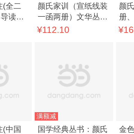
(全二
颜氏家训（宣纸线装
颜
训导读译
一函两册）文华丛书
册
系列
善
¥112.10
¥16
工
满额减
(中国
国学经典丛书：颜氏
金色