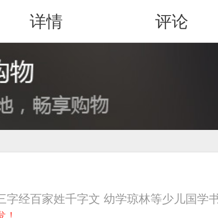
详情
评论
值得买
 三字经百家姓千字文 幼学琼林等少儿国学
发！