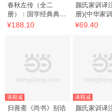
春秋左传（全二
颜氏家训译注
册）：国学经典典藏
册)(中华家
版 全本布面精装
注丛书)
¥188.10
¥69.40
满额减
满额减
归善斋《尚书》别诰
颜氏家训译注