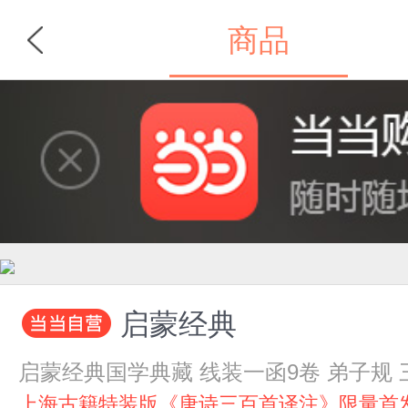
商品
首页
分类
启蒙经典
启蒙经典国学典藏 线装一函9卷 弟子规
上海古籍特装版《唐诗三百首译注》限量首