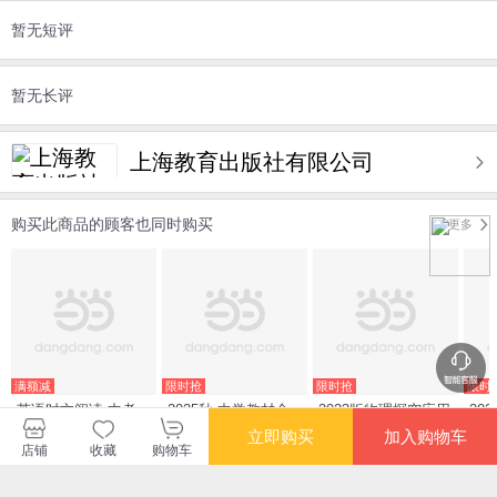
暂无短评
暂无长评
上海教育出版社有限公司
购买此商品的顾客也同时购买
更多
满额减
限时抢
限时抢
限时
英语时文阅读.中考.
2025秋 中学教材全
2023版物理探究应用
20
第四辑
解 九年级 9年级 初
新思维 . 九年级
题 
立即购买
加入购物车
三历史上 人教版
理 
店铺
收藏
购物车
¥30.40
¥25.30
¥25.50
¥34
北