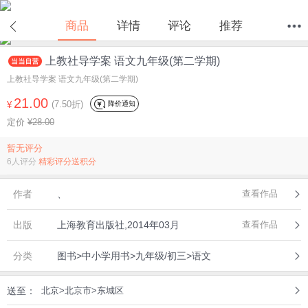
商品
详情
评论
推荐
上教社导学案 语文九年级(第二学期)
首页
分类
值得买
购物车
我的当当
上教社导学案 语文九年级(第二学期)
21.00
(7.50折)
降价通知
¥
定价
¥28.00
暂无评分
6人评分
精彩评分送积分
作者
、
查看作品
出版
上海教育出版社,2014年03月
查看作品
分类
图书>中小学用书>九年级/初三>语文
送至：
北京>北京市>东城区