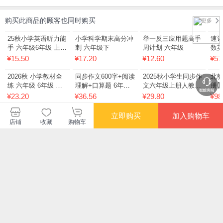
购买此商品的顾客也同时购买
更多
限时抢
限时抢
限时抢
25秋小学英语听力能
小学科学期末高分冲
举一反三应用题高手
速记
手 六年级6年级 上册
刺 六年级下
周计划 六年级
数
立即购买
加入购物车
pep版 人教pep版 通
店铺
收藏
购物车
¥15.50
¥17.20
¥12.60
¥57
成学典
限时抢
限时抢
2026秋 小学教材全
同步作文600字+阅读
2025秋小学生同步作
北教
练 六年级 6年级 英
理解+口算题 6年级
文六年级上册人教版
册