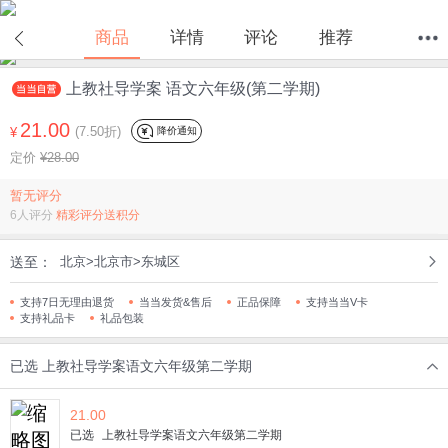
商品
详情
评论
推荐
上教社导学案 语文六年级(第二学期)
首页
分类
值得买
购物车
我的当当
21.00
(7.50折)
降价通知
¥
定价
¥28.00
暂无评分
6人评分
精彩评分送积分
送至：
北京>北京市>东城区
支持7日无理由退货
当当发货&售后
正品保障
支持当当V卡
支持礼品卡
礼品包装
已选
上教社导学案语文六年级第二学期
21.00
已选
上教社导学案语文六年级第二学期