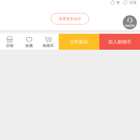
回复
赞
查看更多短评
暂无长评
立即购买
加入购物车
店铺
收藏
购物车
上海古籍出版社当当自营店
购买此商品的顾客也同时购买
更多
限时抢
限时抢
满额减
限时
中国上古中古文化史
敦煌传 精装典藏版
甲骨文丛书·茶：一片
咸丰
一本了解敦煌历史文
树叶的传说与历史
瑜深