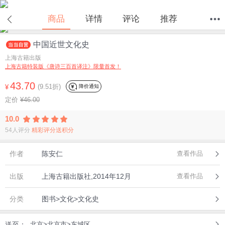
商品
详情
评论
推荐
中国近世文化史
首页
分类
值得买
购物车
我的当当
上海古籍出版
上海古籍特装版《唐诗三百首译注》限量首发！
43.70
(9.51折)
降价通知
¥
定价
¥46.00
10.0
54人评分
精彩评分送积分
作者
陈安仁
查看作品
出版
上海古籍出版社,2014年12月
查看作品
分类
图书>文化>文化史
送至：
北京>北京市>东城区