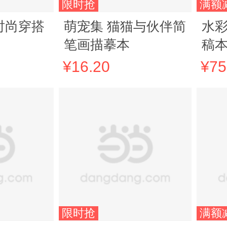
限时抢
满额
时尚穿搭
萌宠集 猫猫与伙伴简
水
笔画描摹本
稿
¥16.20
¥75
限时抢
满额