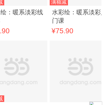
减
满额减
彩绘：暖系淡彩线
水彩绘：暖系淡彩
本
门课
.90
¥75.90
减