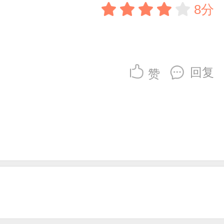
8分
回复
赞