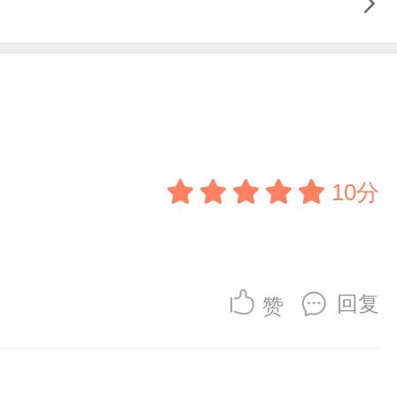
10分
回复
赞