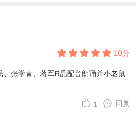
10分
民、张学青、蒋军R晶配音朗诵并小老鼠
回复
1