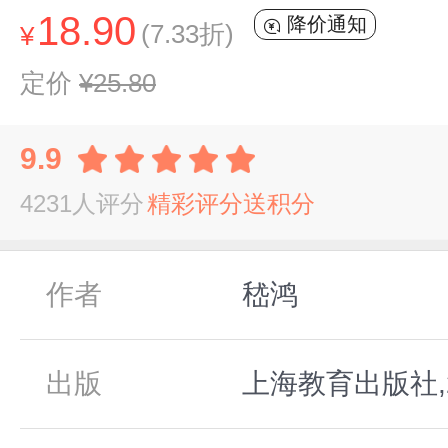
18.90
降价通知
(7.33折)
¥
定价
¥25.80
9.9
4231人评分
精彩评分送积分
作者
嵇鸿
出版
上海教育出版社,2