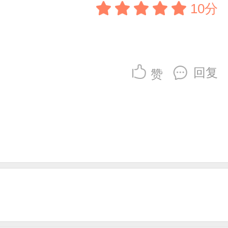
10分
回复
赞