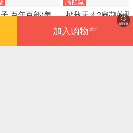
减
满额减
子 百年百部(美
拯救天才?扁鹊的照
音版) 嵇鸿短篇
心镜（英文版）
加入购物车
话集，统编语文教
.70
¥74.80
书拓展阅读书目
抢
满额减