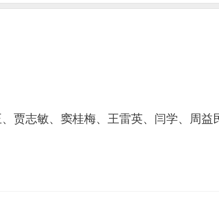
正、贾志敏、窦桂梅、王雷英、闫学、周益