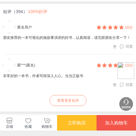
短评（394）
100%好评
匿名用户
10分
朋友推荐的一本可视化的做故事演讲的好书，认真阅读，读完跟朋友分享一下！
回复
赞
匿***(匿名)
10分
非常好的一本书，作者写得深入人心。当当正版书
回复
赞
查看更多短评
暂无长评
立即购买
加入购物车
店铺
收藏
购物车