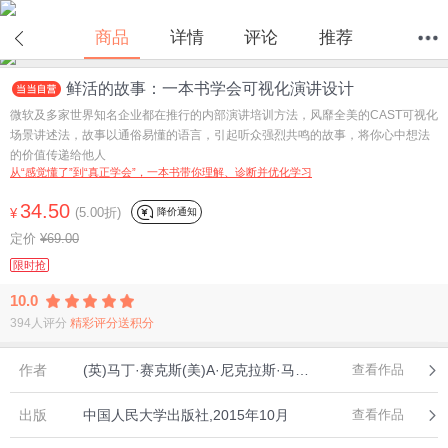
在线试读
商品
详情
评论
推荐
鲜活的故事：一本书学会可视化演讲设计
首页
分类
值得买
购物车
我的当当
微软及多家世界知名企业都在推行的内部演讲培训方法，风靡全美的CAST可视化
场景讲述法，故事以通俗易懂的语言，引起听众强烈共鸣的故事，将你心中想法
的价值传递给他人
从“感觉懂了”到“真正学会”，一本书带你理解、诊断并优化学习
34.50
(5.00折)
降价通知
¥
定价
¥69.00
限时抢
10.0
394人评分
精彩评分送积分
作者
(英)马丁·赛克斯(美)A·尼克拉斯·马利克 著
查看作品
出版
中国人民大学出版社,2015年10月
查看作品