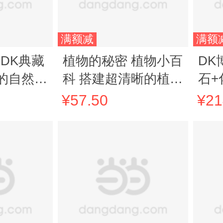
满额减
满额
 DK典藏
植物的秘密 植物小百
DK
的自然科
科 搭建超清晰的植物
石+
年自然博
知识体系 激发探索自
指
¥57.50
¥21
然的好奇心 提升孩子
一
专注力与想象力
探