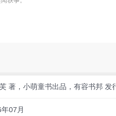
趣闻轶事。
奥利芙 著，小萌童书出品，有容书邦 发
6年07月