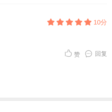
10分
回复
赞