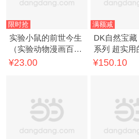
限时抢
满额减
实验小鼠的前世今生
DK自然宝藏
（实验动物漫画百
系列 超实用
科）为青少年打造 漫
普大全 青少
¥23.00
¥150.10
画科普读物 启发青少
物科普百科
年探索思维 广东科技