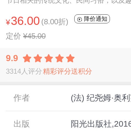
节日相关的传统文化、民间习俗，以及
36.00
降价通知
(8.00折)
¥
定价
¥45.00
9.9
3314人评分
精彩评分送积分
作者
(法) 纪尧姆·
出版
阳光出版社,201