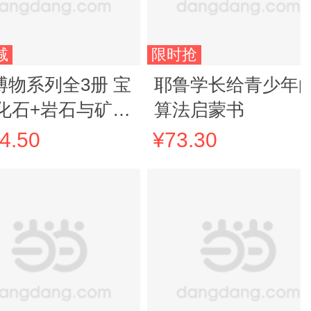
减
限时抢
博物系列全3册 宝
耶鲁学长给青少年
化石+岩石与矿物
算法启蒙书
尖上的地球博物馆
4.50
¥73.30
套随身携带的自然
索手册