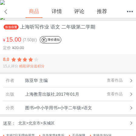
商品
详情
评论
推荐
上海听写作业 语文 二年级第二学期
首页
分类
值得买
购物车
我的当当
15.00
(7.50折)
降价通知
¥
定价
¥20.00
8.0
15人评分
精彩评分送积分
作者
陈亚华 主编
查看作品
出版
上海教育出版社,2017年01月
查看作品
分类
图书>中小学用书>小学二年级>语文
送至：
北京>北京市>东城区
支持7日无理由退货
当当发货&售后
正品保障
支持当当V卡