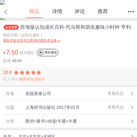
商品
详情
评论
推荐
辞海版认知成长百科·托马斯和朋友趣味小时钟·亨利
首页
分类
值得买
购物车
我的当当
和托马斯一起快乐成长！
国际安徒生奖得主蔡皋经典绘本合集>>
7.50
(8.53折)
降价通知
¥
定价
¥8.80
10.0
81人评分
精彩评分送积分
作者
美国美泰公司
查看作品
出版
上海辞书出版社,2017年01月
查看作品
分类
图书>童书>动漫/卡通>卡通
送至：
北京>北京市>东城区