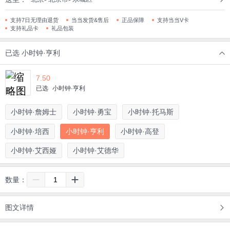
支持7日无理由退货
当当发货&售后
正品保障
支持当当V卡
支持礼品卡
礼品包装
已选
小时钟·亨利
7.50
已选
小时钟·亨利
小时钟·詹姆士
小时钟·勇宝
小时钟·托马斯
小时钟·培西
小时钟·亨利
小时钟·高登
小时钟·艾西娅
小时钟·艾德华
数量：
图文详情