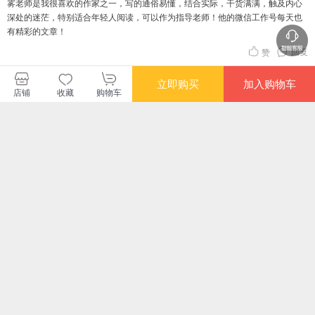
雾老师是我很喜欢的作家之一，写的通俗易懂，结合实际，干货满满，触及内心
深处的迷茫，特别适合年轻人阅读，可以作为指导老师！他的微信工作号每天也
有精彩的文章！
回复
赞
立即购买
加入购物车
查看更多短评
店铺
收藏
购物车
长评（2）
任正非回应美国封杀：我家人现在还用苹果手机，爱国不能
太狭隘
博采雅集励
10分
还原阅读本质，推荐励志类书。
身在黑暗，心怀光明，梦想不灭，努力前行。\n 01 \n古人曾总结了这样一句话：
国虽大，好战必亡。\n但我觉得下一句更重要：天下虽平，忘战必危。\n当初越国
之所以从春秋霸主沦落到亡国灭种，其根本原因在于，从上至下都失去了危机意
识和进取之心。\n一个国家由盛到衰可能需要上百年，但一个企业由盛到衰可能
回复
赞
只需要十几年甚至几年。\n任正非深谙这个道理，在他带领下的华为，时时刻刻
都保持警醒的状态。\n\n2019年5月16日，美国总统特朗普签署命令：禁止美企