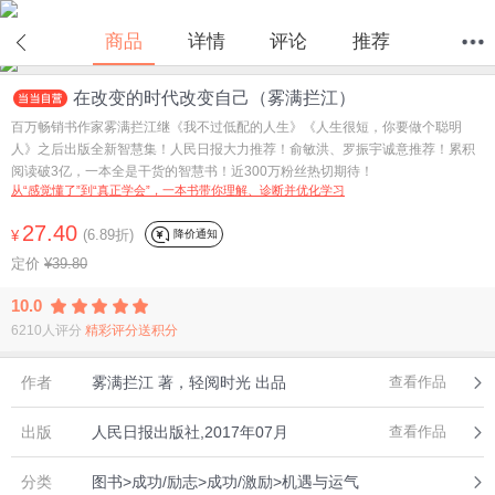
在线试读
商品
详情
评论
推荐
在改变的时代改变自己（雾满拦江）
首页
分类
值得买
购物车
我的当当
百万畅销书作家雾满拦江继《我不过低配的人生》《人生很短，你要做个聪明
人》之后出版全新智慧集！人民日报大力推荐！俞敏洪、罗振宇诚意推荐！累积
阅读破3亿，一本全是干货的智慧书！近300万粉丝热切期待！
从“感觉懂了”到“真正学会”，一本书带你理解、诊断并优化学习
27.40
(6.89折)
降价通知
¥
定价
¥39.80
10.0
6210人评分
精彩评分送积分
作者
雾满拦江 著，轻阅时光 出品
查看作品
出版
人民日报出版社,2017年07月
查看作品
分类
图书>成功/励志>成功/激励>机遇与运气