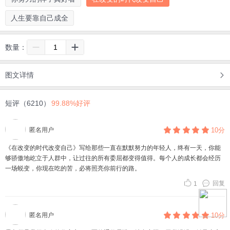
人生要靠自己成全
数量：
图文详情
短评（6210）
99.88%好评
匿名用户
10分
《在改变的时代改变自己》写给那些一直在默默努力的年轻人，终有一天，你能
够骄傲地屹立于人群中，让过往的所有委屈都变得值得。每个人的成长都会经历
一场蜕变，你现在吃的苦，必将照亮你前行的路。
回复
1
匿名用户
10分