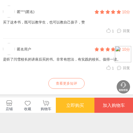
匿***(匿名)
10分
买了这本书，既可以教学生，也可以教自己孩子，赞
回复
1
匿名用户
10分
是听了闫雪校长的讲座后买的书。非常有想法，有实践的校长。值得一读。
回复
1
查看更多短评
暂无长评
立即购买
加入购物车
店铺
收藏
购物车
中国人民大学出版社当当自营店