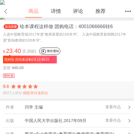
在线试读
商品
详情
评论
推荐
绘本课程这样做 团购电话：4001066666转6
首页
分类
值得买
购物车
我的当当
入选中国教育报2017年度“教师喜爱的100本书”。 入选中国教育新闻网2017年
度“影响教师的100本书”。
23.40
(5.20折)
降价通知
¥
限时抢 距结束还剩2天12:48:23
定价
¥45.00
限时抢
9.6
9027人评分
精彩评分送积分
作者
闫学 主编
查看作品
出版
中国人民大学出版社,2017年09月
查看作品
分类
图书>中小学用书>教育理论/教师用书>教育理论/教育主张