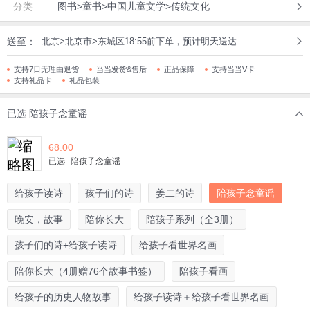
分类
图书>童书>中国儿童文学>传统文化
送至：
北京>北京市>东城区18:55前下单，预计明天送达
支持7日无理由退货
当当发货&售后
正品保障
支持当当V卡
支持礼品卡
礼品包装
已选
陪孩子念童谣
68.00
已选
陪孩子念童谣
给孩子读诗
孩子们的诗
姜二的诗
陪孩子念童谣
晚安，故事
陪你长大
陪孩子系列（全3册）
孩子们的诗+给孩子读诗
给孩子看世界名画
陪你长大（4册赠76个故事书签）
陪孩子看画
给孩子的历史人物故事
给孩子读诗＋给孩子看世界名画