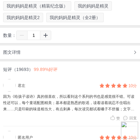
我的妈妈是精灵（精装纪念版）
我的妈妈是精灵
我的妈妈是精灵2
我的妈妈是精灵（全2册）
数量：
图文详情
短评（19693）
99.89%好评
君左
10分
因为《给孩子读诗》真的很喜欢，所以看到这个系列的书也是感觉很不错。可读
性还可以，每个童谣配图精美；基本都是熟悉的歌谣，读着读着就忍不住唱出
来……只是印刷的味道相当大，有点刺鼻，每次读完都试着嗓子不舒服；文字内
容有不流畅处。总之，品质没有读诗精致。
回复
赞
匿名用户
10分