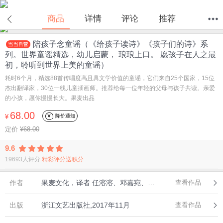
商品
详情
评论
推荐
陪孩子念童谣（《给孩子读诗》《孩子们的诗》系
首页
分类
值得买
购物车
我的当当
列。世界童谣精选，幼儿启蒙， 琅琅上口。 愿孩子在人之最
初，聆听到世界上美的童谣）
耗时6个月，精选88首传唱度高且具文学价值的童谣，它们来自25个国家，15位
杰出翻译家，30位一线儿童插画师。推荐给每一位年轻的父母与孩子共读。亲爱
的小孩，愿你慢慢长大。果麦出品
68.00
降价通知
¥
定价
¥68.00
9.6
19693人评分
精彩评分送积分
作者
果麦文化，译者 任溶溶、邓嘉宛、杜蕴慈、马嘉恺、方悄悄、顾湘、周学普等，果麦文化 出品
查看作品
出版
浙江文艺出版社,2017年11月
查看作品