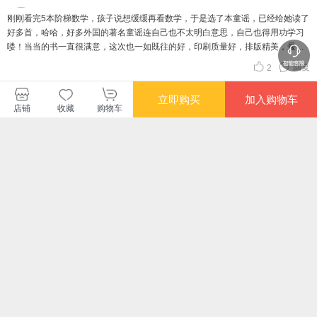
刚刚看完5本阶梯数学，孩子说想缓缓再看数学，于是选了本童谣，已经给她读了
好多首，哈哈，好多外国的著名童谣连自己也不太明白意思，自己也得用功学习
喽！当当的书一直很满意，这次也一如既往的好，印刷质量好，排版精美，最重
要的是没有异味，所以觉得放心
回复
2
立即购买
加入购物车
查看更多短评
店铺
收藏
购物车
长评（4）
推荐《陪孩子念童谣》一次关于心灵的旅行
左边右边童
10分
在草源那边，阳光下，沙滩上，\n 住着蟾蜍奶朗，和她的一只總蜍宝宝。\n 姆妈
说，“板眼! * 宝宝说，“我来彩贬眼!”于是，他们眨着眼，在阳光照耀的沙调上题闪
双眼。\n 在草原那边，清淋湛藏的派水间，住着老鱼钙奶，和她的再只小鱼宝
宝。\n 姆妈说，“滑游冰! " 宝宝们说:“我们来游冰!”于是，他们断起来，在清激灄菌
回复
赞
的溪水中一跃面过。\n 在草原形边，河旁，苇草间，\n 住着麝鼠妈奶，和她的四
只小鼠宝宝。\n 如妈说，“潜潜水!”宝宝们说“我们来滑潜水! 。于是，他们潜下