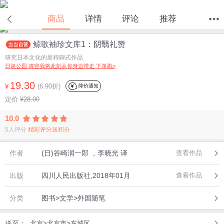
在线试读
商品
详情
评论
推荐
鲸歌袖珍文库1：阴翳礼赞
首页
分类
值得买
购物车
我的当当
研究日本文化的里程碑式作品
日谈公园 请容我将此刻从你身边带走 下单戳>
19.30
(6.90折)
降价通知
¥
定价
¥28.00
10.0
5人评分
精彩评分送积分
作者
(日)谷崎润一郎 ，李晓光 译
查看作品
出版
四川人民出版社,2018年01月
查看作品
分类
图书>文学>外国随笔
送至：
北京>北京市>东城区