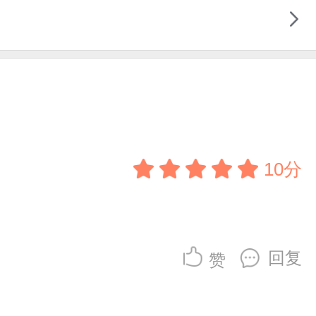
10分
回复
赞