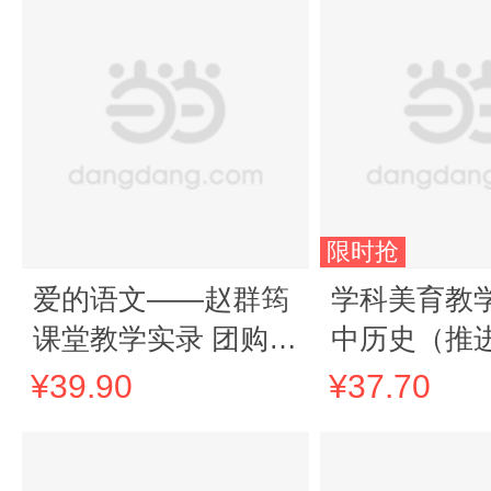
限时抢
爱的语文——赵群筠
学科美育教学
课堂教学实录 团购电
中历史（推
话：4001066666转6
育，塑造教
¥39.90
¥37.70
态，落实教
设新主张）