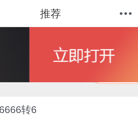
推荐
购物车
我的当当
在线试读
666转6