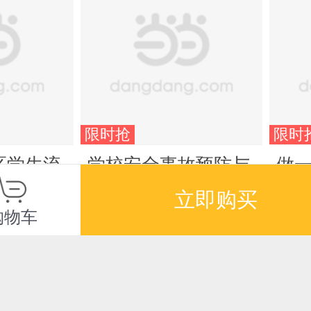
限时抢
限时
区学生流
学校安全事故预防与
做
实践与路
处理指导手册
任 
立即购买
400
购物车
¥22.80
¥25