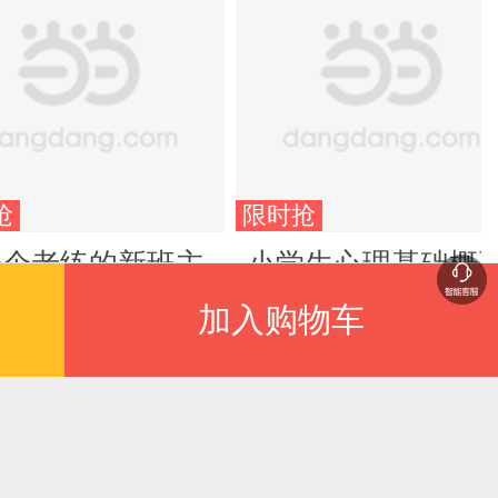
抢
限时抢
一个老练的新班主
小学生心理基础概
团购电话：
加入购物车
1066666转6
.90
¥22.60