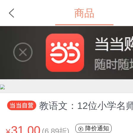
商品
首页
分类
教语文：12位小学名师的
31.00
降价通知
(6.89折)
¥