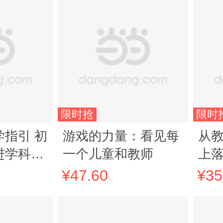
限时抢
限时
指引 初
游戏的力量：看见每
从
进学科美
一个儿童和教师
上落
育新生
电话
¥47.60
¥35
育强国建
转6