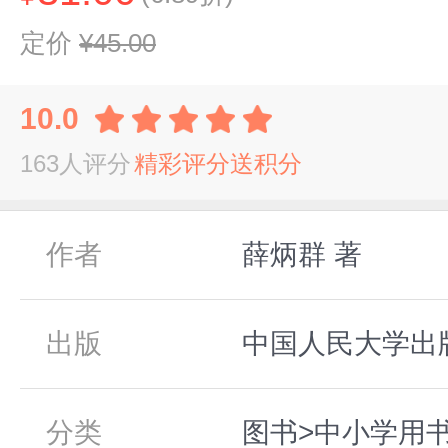
定价
¥45.00
10.0
163人评分
精彩评分送积分
作者
薛炳群 著
出版
中国人民大学出版社
分类
图书>中小学用书