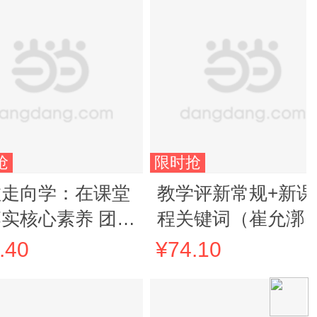
抢
限时抢
教走向学：在课堂
教学评新常规+新课
实核心素养 团购
程关键词（崔允漷
：4001066666
授团队关于课程与
.40
¥74.10
学改革的研究著作