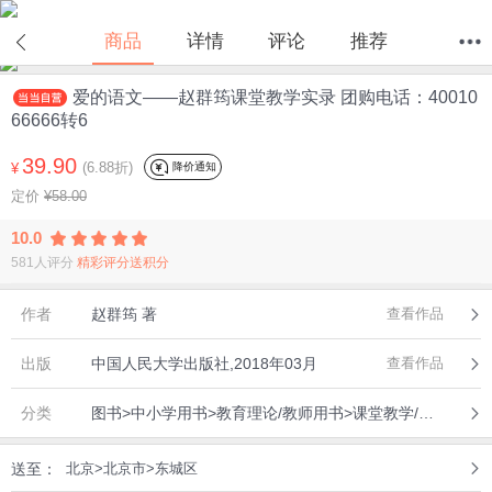
在线试读
商品
详情
评论
推荐
爱的语文——赵群筠课堂教学实录 团购电话：40010
首页
分类
值得买
购物车
我的当当
66666转6
39.90
(6.88折)
降价通知
¥
定价
¥58.00
10.0
581人评分
精彩评分送积分
作者
赵群筠 著
查看作品
出版
中国人民大学出版社,2018年03月
查看作品
分类
图书>中小学用书>教育理论/教师用书>课堂教学/课堂管理
送至：
北京>北京市>东城区