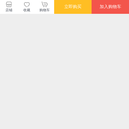
立即购买
加入购物车
店铺
收藏
购物车
暂无长评
中国人民大学出版社当当自营店
购买此商品的顾客也同时购买
更多
限时抢
限时抢
限时
种下一间教室 团购电
有限课堂 无限成长：
智能教学，深度学
普
话：4001066666转6
从文本细读到审辩思
习：被认知科学家验
手
维培养
证的10种科学教学模
¥39.90
¥48.90
¥31.70
¥46
式（从认知机制到课
堂实践，多情境教学
的真实验证）