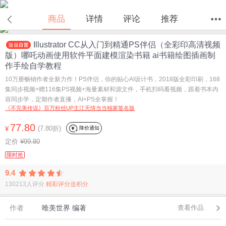
商品
详情
评论
推荐
Illustrator CC从入门到精通PS伴侣（全彩印高清视频
首页
分类
值得买
购物车
我的当当
版）哪吒动画使用软件平面建模渲染书籍 ai书籍绘图插画制
作手绘自学教程
10万册畅销作者全新力作！PS伴侣，你的贴心AI设计书，2018版全彩印刷，168
集同步视频+赠116集PS视频+海量素材和源文件，手机扫码看视频，跟着书本内
容同步学，定期作者直播，AI+PS全掌握！
《不完美传说》百万粉丝UP主江无情当当独家签名版
77.80
(7.80折)
降价通知
¥
定价
¥99.80
限时抢
9.4
130213人评分
精彩评分送积分
作者
唯美世界 编著
查看作品