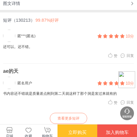
图文详情
短评（130213）
99.87%好评
匿***(匿名)
10分
还可以。还不错。
回复
赞
ae的天
匿名用户
10分
书内容还不错就是质量差点刚到第二天就这样了那个洞是发过来就有的
回复
赞
查看更多短评
立即购买
加入购物车
店铺
收藏
购物车