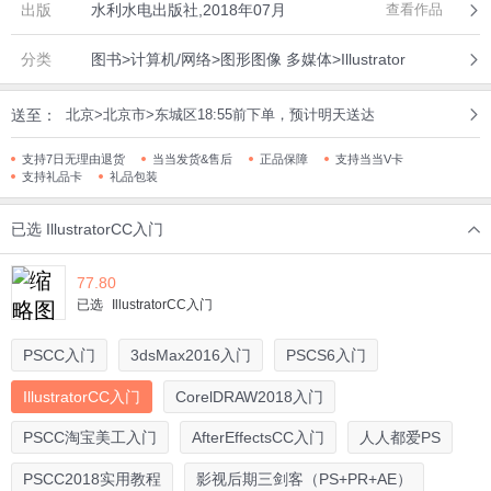
出版
水利水电出版社,2018年07月
查看作品
分类
图书>计算机/网络>图形图像 多媒体>Illustrator
送至：
北京>北京市>东城区18:55前下单，预计明天送达
支持7日无理由退货
当当发货&售后
正品保障
支持当当V卡
支持礼品卡
礼品包装
已选
IllustratorCC入门
77.80
已选
IllustratorCC入门
PSCC入门
3dsMax2016入门
PSCS6入门
IllustratorCC入门
CorelDRAW2018入门
PSCC淘宝美工入门
AfterEffectsCC入门
人人都爱PS
PSCC2018实用教程
影视后期三剑客（PS+PR+AE）