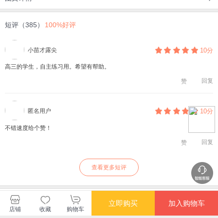
短评（385）
100%好评
小苗才露尖
10分
高三的学生，自主练习用。希望有帮助。
回复
赞
匿名用户
10分
不错速度给个赞！
回复
赞
查看更多短评
暂无长评
立即购买
加入购物车
店铺
收藏
购物车