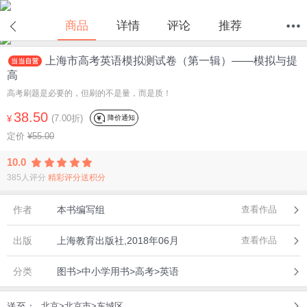
商品
详情
评论
推荐
上海市高考英语模拟测试卷（第一辑）——模拟与提
首页
分类
值得买
购物车
我的当当
高
高考刷题是必要的，但刷的不是量，而是质！
38.50
(7.00折)
降价通知
¥
定价
¥55.00
10.0
385人评分
精彩评分送积分
作者
本书编写组
查看作品
出版
上海教育出版社,2018年06月
查看作品
分类
图书>中小学用书>高考>英语
送至：
北京>北京市>东城区