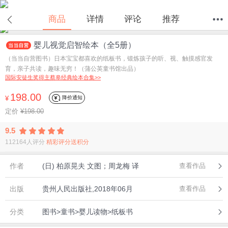
商品
详情
评论
推荐
婴儿视觉启智绘本（全5册）
首页
分类
值得买
购物车
我的当当
（当当自营图书）日本宝宝都喜欢的纸板书，锻炼孩子的听、视、触摸感官发
育，亲子共读，趣味无穷！（蒲公英童书馆出品）
国际安徒生奖得主蔡皋经典绘本合集>>
198.00
降价通知
¥
定价
¥198.00
9.5
112164人评分
精彩评分送积分
作者
(日) 柏原晃夫 文图；周龙梅 译
查看作品
出版
贵州人民出版社,2018年06月
查看作品
分类
图书>童书>婴儿读物>纸板书