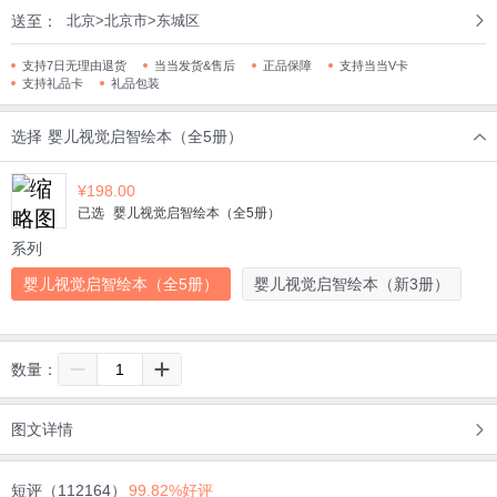
送至：
北京>北京市>东城区
支持7日无理由退货
当当发货&售后
正品保障
支持当当V卡
支持礼品卡
礼品包装
选择
婴儿视觉启智绘本（全5册）
¥
198.00
已选
婴儿视觉启智绘本（全5册）
系列
婴儿视觉启智绘本（全5册）
婴儿视觉启智绘本（新3册）
数量：
图文详情
短评（112164）
99.82%好评