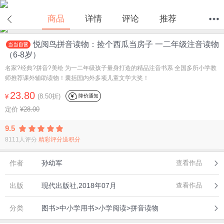
商品
详情
评论
推荐
悦阅鸟拼音读物：捡个西瓜当房子 一二年级注音读物
首页
分类
值得买
购物车
我的当当
（6-8岁）
名家?经典?拼音?美绘 为一二年级孩子量身打造的精品注音书系 全国多所小学教
师推荐课外辅助读物！囊括国内外多项儿童文学大奖！
23.80
(8.50折)
降价通知
¥
定价
¥28.00
9.5
8111人评分
精彩评分送积分
作者
孙幼军
查看作品
出版
现代出版社,2018年07月
查看作品
分类
图书>中小学用书>小学阅读>拼音读物