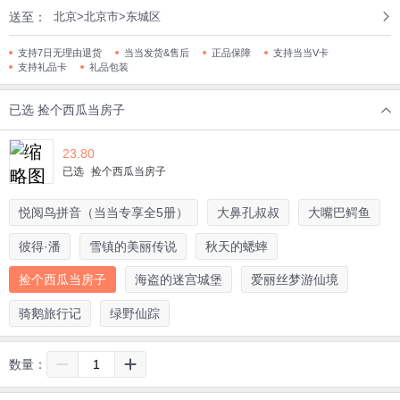
送至：
北京>北京市>东城区
支持7日无理由退货
当当发货&售后
正品保障
支持当当V卡
支持礼品卡
礼品包装
已选
捡个西瓜当房子
23.80
已选
捡个西瓜当房子
悦阅鸟拼音（当当专享全5册）
大鼻孔叔叔
大嘴巴鳄鱼
彼得·潘
雪镇的美丽传说
秋天的蟋蟀
捡个西瓜当房子
海盗的迷宫城堡
爱丽丝梦游仙境
骑鹅旅行记
绿野仙踪
数量：