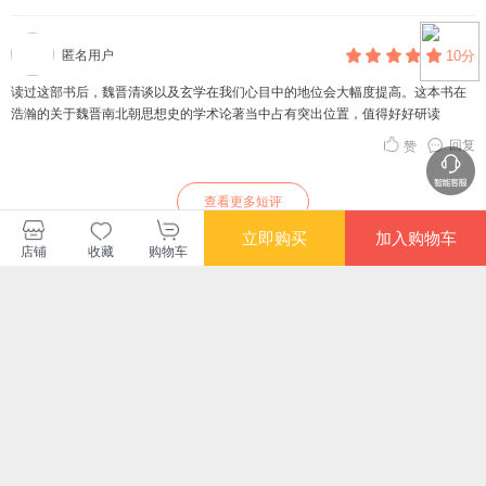
匿名用户
10分
读过这部书后，魏晋清谈以及玄学在我们心目中的地位会大幅度提高。这本书在
浩瀚的关于魏晋南北朝思想史的学术论著当中占有突出位置，值得好好研读
回复
赞
查看更多短评
立即购买
加入购物车
店铺
收藏
购物车
长评（1）
提供了一种非常有效的认识论路径
和平历史
10分
刘志伟：这里就引出了一个我们研究要解决的最基本的，甚至可能有点永恒
味道的问题。我们在中国研究中不断问的一个问题是，如果在不同的区域，中国
是一个不一样的中国，为什么它还是一个中国？我们前几年写过一篇文章同一些
美国学者讨论，他们指出在中国不同的地方，其实并没有用同一种正统化的标
回复
赞