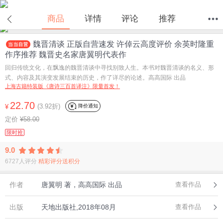
在线试读
商品
详情
评论
推荐
魏晋清谈 正版自营速发 许倬云高度评价 余英时隆重
首页
分类
值得买
购物车
我的当当
作序推荐 魏晋史名家唐翼明代表作
回归传统文化，在飘逸的魏晋清谈中寻找别致人生。本书对魏晋清谈的名义、形
式、内容及其演变发展结束的历史，作了详尽的论述。高高国际 出品
上海古籍特装版《唐诗三百首译注》限量首发！
22.70
(3.92折)
降价通知
¥
定价
¥58.00
限时抢
9.0
6727人评分
精彩评分送积分
作者
唐翼明 著，高高国际 出品
查看作品
出版
天地出版社,2018年08月
查看作品