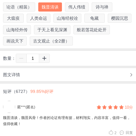
论语（精装）
魏晋清谈
伟人伟绩
诗与禅
大瘟疫
人类命运
山海经校诠
龟藏
樱园沉思
山海经外传
于天上看见深渊
般若莲花处处开
画说天下
古文观止（全2册）
数量：
图文详情
短评（6727）
99.85%好评
匿***(匿名)
10分
魏晋清谈，魏晋风骨！作者的论证有理有据，材料翔实，内容丰富，值得一看，
值得收藏！
回复
2