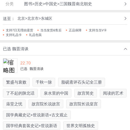
分类
图书>历史>中国史>三国魏晋南北朝史
送至：
北京>北京市>东城区
支持7日无理由退货
当当发货&售后
正品保障
支持当当V卡
支持礼品卡
礼品包装
已选
魏晋清谈
22.70
已选
魏晋清谈
繁盛与衰败
千秋一脉
脂砚斋评石头记全三册
了不起的陕北话
泉水里的中国
故宫简史
阅读的艺术
庙堂之忧
故宫院长说故宫
故宫院长说皇宫
国学典藏史记+世说新语+古文观止
国学经典套装史记+世说新语
世界文明孤独史