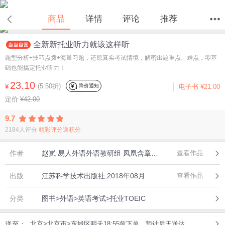
在线试读
商品
详情
评论
推荐
全新新托业听力就该这样听
首页
分类
值得买
购物车
我的当当
题型分析+技巧点拨+海量习题，还原真实考试情境，解密出题重点、难点，零基
础也能搞定托业听力！
23.10
(5.50折)
降价通知
¥
电子书
¥21.00
定价
¥42.00
9.7
2184人评分
精彩评分送积分
作者
赵岚 易人外语外语教研组 凤凰含章出品
查看作品
出版
江苏科学技术出版社,2018年08月
查看作品
分类
图书>外语>英语考试>托业TOEIC
送至：
北京>北京市>东城区明天18:55前下单，预计后天送达