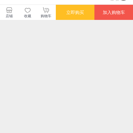
立即购买
加入购物车
查看更多短评
店铺
收藏
购物车
暂无长评
凤凰含章文化传媒（天津）有限公
司
购买此商品的顾客也同时购买
更多
满额减
满额减
满额减
满额
零基础学好英语音标:
一次考好英语六级关
跟着美国小学课本学
新东
八步骤学习法，分类
键1000题:写作、听
单词 畅销修订版
完1
精讲，助你一次学透
力理解、阅读理解和
语
¥33.80
¥25.90
¥42.30
¥40