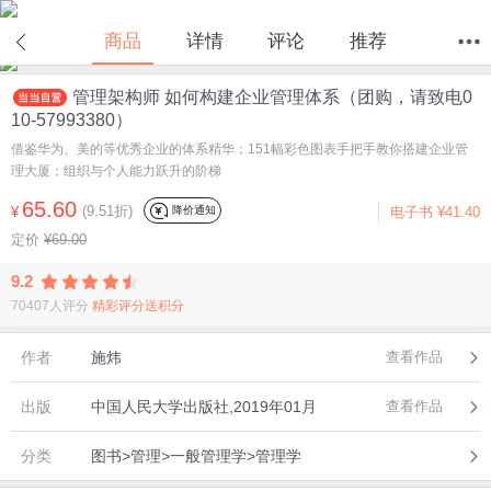
在线试读
商品
详情
评论
推荐
管理架构师 如何构建企业管理体系（团购，请致电0
首页
分类
值得买
购物车
我的当当
10-57993380）
借鉴华为、美的等优秀企业的体系精华；151幅彩色图表手把手教你搭建企业管
理大厦；组织与个人能力跃升的阶梯
65.60
(9.51折)
降价通知
¥
电子书
¥41.40
定价
¥69.00
9.2
70407人评分
精彩评分送积分
作者
施炜
查看作品
出版
中国人民大学出版社,2019年01月
查看作品
分类
图书>管理>一般管理学>管理学