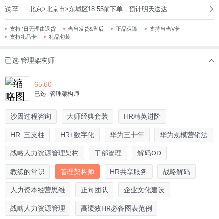
送至：
北京>北京市>东城区18:55前下单，预计明天送达
支持7日无理由退货
当当发货&售后
正品保障
支持当当V卡
支持礼品卡
礼品包装
已选
管理架构师
65.60
已选
管理架构师
沙因过程咨询
大师经典套装
HR精英进阶
HR+三支柱
HR+数字化
华为三十年
华为规模营销法
战略人力资源管理架构
干部管理
解码OD
教练的常识
管理架构师
HR共享服务
战略解码
人力资本经营思维
正向团队
企业文化建设
战略人力资源管理
高绩效HR必备图表范例