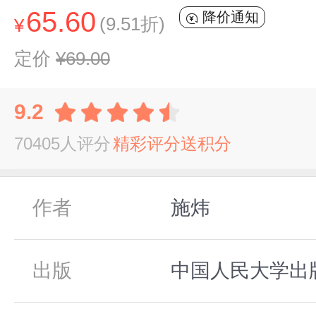
65.60
降价通知
(9.51折)
¥
定价
¥69.00
9.2
70405人评分
精彩评分送积分
作者
施炜
出版
中国人民大学出版社