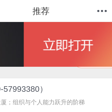
推荐
购物车
我的当当
在线试读
7993380）
大厦；组织与个人能力跃升的阶梯