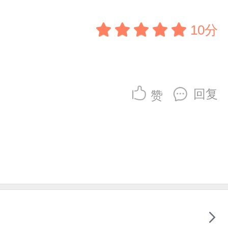
10分
回复
赞