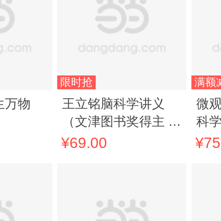
限时抢
满额
生万物
王立铭脑科学讲义
微
（文津图书奖得主 著
科学
名科普作家王立铭重
艺
¥69.00
¥75
磅新作，全方位认识
脑、保护脑、开发
脑，从这本书开始）