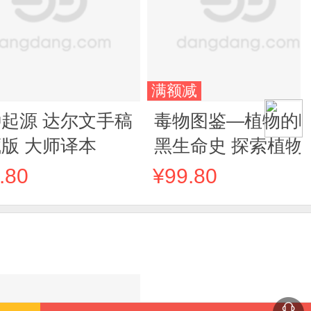
满额减
起源 达尔文手稿
毒物图鉴—植物的
版 大师译本
黑生命史 探索植物
的阴暗面，大开眼
.80
¥99.80
的毒杀轶事，暗黑
悚的历史异闻，浪
离奇的植物故事