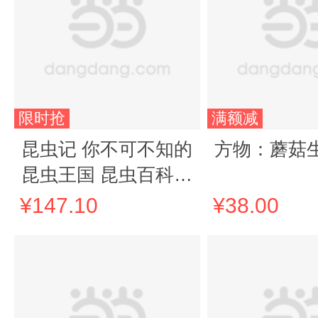
限时抢
满额减
昆虫记 你不可不知的
方物：蘑菇
昆虫王国 昆虫百科全
书 小学生课外读物
¥147.10
¥38.00