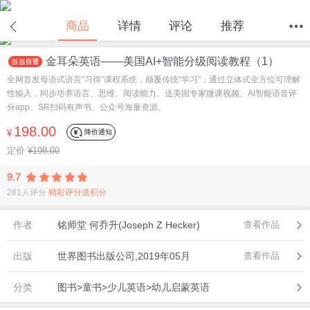
商品
详情
评论
推荐
金耳朵英语——美国AI+智能分级阅读教程（1）
首页
分类
值得买
购物车
我的当当
全网首发母语式语言“习得”课程系统，颠覆传统“学习”，通过立体式全方位可理解
性输入，同步培养语言、思维、阅读能力。送美国专家微课视频、AI智能语音评
分app、SR扫码有声书、公众号海量资源。
198.00
降价通知
¥
定价
¥198.00
9.7
281人评分
精彩评分送积分
作者
铭师堂 何乔升(Joseph Z Hecker)
查看作品
出版
世界图书出版公司,2019年05月
查看作品
分类
图书>童书>少儿英语>幼儿启蒙英语