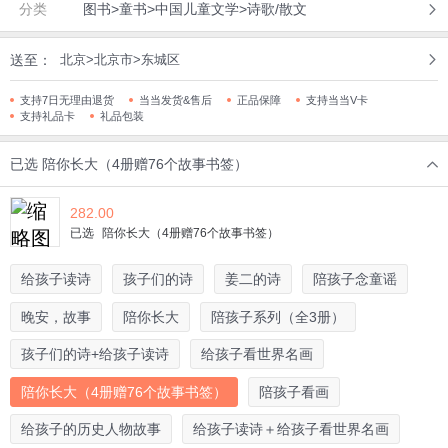
分类
图书>童书>中国儿童文学>诗歌/散文
送至：
北京>北京市>东城区
支持7日无理由退货
当当发货&售后
正品保障
支持当当V卡
支持礼品卡
礼品包装
已选
陪你长大（4册赠76个故事书签）
282.00
已选
陪你长大（4册赠76个故事书签）
给孩子读诗
孩子们的诗
姜二的诗
陪孩子念童谣
晚安，故事
陪你长大
陪孩子系列（全3册）
孩子们的诗+给孩子读诗
给孩子看世界名画
陪你长大（4册赠76个故事书签）
陪孩子看画
给孩子的历史人物故事
给孩子读诗＋给孩子看世界名画