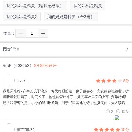
我的妈妈是精灵（精装纪念版）
我的妈妈是精灵
我的妈妈是精灵2
我的妈妈是精灵（全2册）
数量：
图文详情
短评（602652）
99.92%好评
lovex
8分
我是买来给2岁半的孩子读的，每天临睡前读，孩子很喜欢，安安静静地躺着，听
着听着就睡着了，时间长了，他也能背出来了，尤其喜欢里面的火车_贾希特•塔
朗吉和弯弯的月儿小小的船_叶圣陶。对于书里其他的诗，也挺美的，大人读后也
有一种沉积心灵的感觉。
回复
2
匿***(匿名)
10分