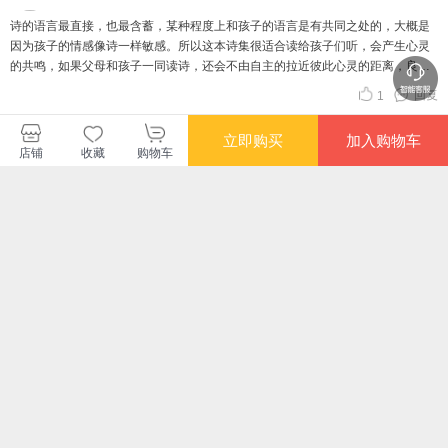
诗的语言最直接，也最含蓄，某种程度上和孩子的语言是有共同之处的，大概是
因为孩子的情感像诗一样敏感。所以这本诗集很适合读给孩子们听，会产生心灵
的共鸣，如果父母和孩子一同读诗，还会不由自主的拉近彼此心灵的距离，良心
之作，我推荐。
回复
1
立即购买
加入购物车
查看更多短评
店铺
收藏
购物车
暂无长评
果麦文化当当自营旗舰店
购买此商品的顾客也同时购买
更多