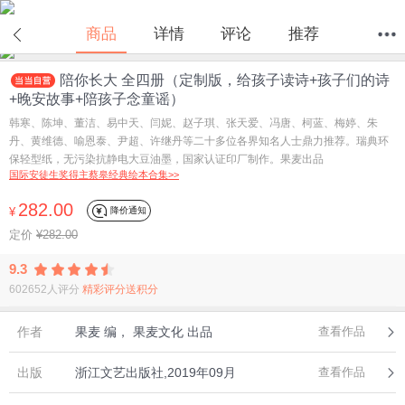
商品
详情
评论
推荐
陪你长大 全四册（定制版，给孩子读诗+孩子们的诗
首页
分类
值得买
购物车
我的当当
+晚安故事+陪孩子念童谣）
韩寒、陈坤、董洁、易中天、闫妮、赵子琪、张天爱、冯唐、柯蓝、梅婷、朱
丹、黄维德、喻恩泰、尹超、许继丹等二十多位各界知名人士鼎力推荐。瑞典环
保轻型纸，无污染抗静电大豆油墨，国家认证印厂制作。果麦出品
国际安徒生奖得主蔡皋经典绘本合集>>
282.00
降价通知
¥
定价
¥282.00
9.3
602652人评分
精彩评分送积分
作者
果麦 编， 果麦文化 出品
查看作品
出版
浙江文艺出版社,2019年09月
查看作品