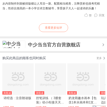
从内容制作到装帧排版都让人耳目一新。配图相当精美，注释赏析也很考究精
当，性价比很高的一本小学古诗文教辅书，享受孩子大人一起读诗的乐趣！
回复
赞
查看更多短评
中少当当官方自营旗舰店
购买此商品的顾客也同时购买
更多
满额减
满额减
满额减
满额
诗经选 : 注音朗读版
控笔训练 （ 3册套
奶龙萌趣水画本【包
玩具
装）幼小衔接天天练
含1本水画本和1支水
边
习 专注力早教运笔2-
画笔】清水作画反复