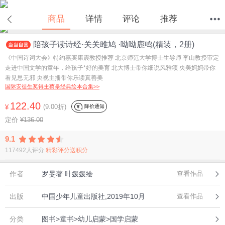
在线试读
商品
详情
评论
推荐
陪孩子读诗经·关关雎鸠 ·呦呦鹿鸣(精装，2册)
首页
分类
值得买
购物车
我的当当
《中国诗词大会》特约嘉宾康震教授推荐 北京师范大学博士生导师 李山教授审定
走进中国文学的童年，给孩子*好的美育 北大博士带你细说风雅颂 央美妈妈带你
看见思无邪 央视主播带你乐读真善美
国际安徒生奖得主蔡皋经典绘本合集>>
122.40
(9.00折)
降价通知
¥
定价
¥136.00
9.1
117492人评分
精彩评分送积分
作者
罗旻著 叶媛媛绘
查看作品
出版
中国少年儿童出版社,2019年10月
查看作品
分类
图书>童书>幼儿启蒙>国学启蒙