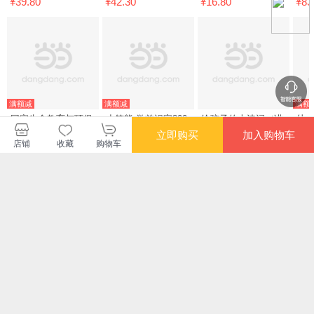
¥39.80
¥42.30
¥16.80
¥83
6岁 【北斗童书】
涂玩干净环保
满额减
满额减
满额
回家生命教育与环保
小笨熊 学前识字800
给孩子的古诗词（讲
幼小
启蒙绘本海豚绘本花
个 超厚本大开本 彩
诵版）
音
立即购买
加入购物车
园艺术启蒙生命教育
图注音 快乐读书娃
店铺
收藏
购物车
¥40.10
¥15.10
¥42.20
¥4.
图画书
幼儿园适用 幼小衔接
教材 识字启蒙 智力
您可能感兴趣的商品
开发
推荐
推荐
推荐
¥8.80
¥9.80
¥6.60
¥8.