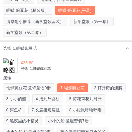
蝴蝶·豌豆花（精装版）
蝴蝶·豌豆花(平装)
清华附小推荐（新学堂歌套装）
新学堂歌（第一卷）
新学堂歌（第二卷）
选择
1.蝴蝶豌豆花
¥
25.80
已选
1.蝴蝶豌豆花
属性
蝴蝶豌豆花 童诗童谣9册
1.蝴蝶豌豆花
2.打开诗的翅膀
3.小小的船
4.摇到外婆桥
5.荷花荷花几时开
6.鳄鱼桥
7.长扁担短扁担
8.小松鼠呼噜呼噜
9.黑夜里的小精灵
小小的船 童谣套装7册
小小的船 松果妈推荐3册
英文童谣玛丽有只小羊羔