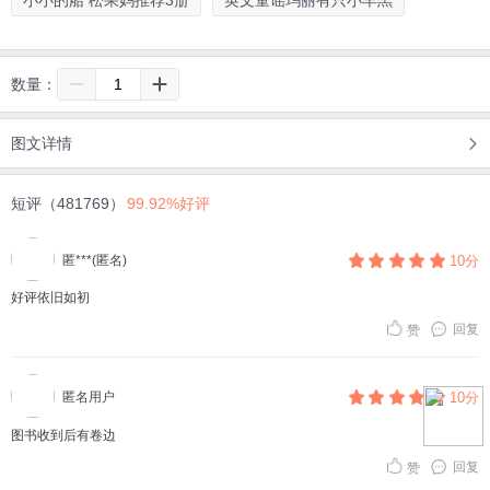
数量：
图文详情
短评（481769）
99.92%好评
匿***(匿名)
10分
好评依旧如初
回复
赞
匿名用户
10分
图书收到后有卷边
回复
赞