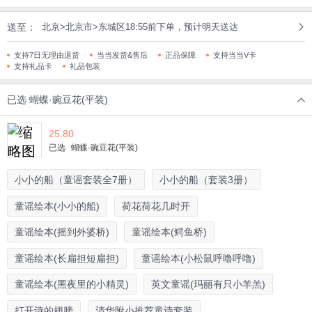
送至：
北京>北京市>东城区18:55前下单，预计明天送达
支持7日无理由退货
当当发货&售后
正品保障
支持当当V卡
支持礼品卡
礼品包装
已选
蝴蝶·豌豆花(平装)
25.80
已选
蝴蝶·豌豆花(平装)
小小的船（童谣套装全7册）
小小的船（套装3册）
童谣绘本(小小的船)
荷花荷花几时开
童谣绘本(摇到外婆桥)
童谣绘本(鳄鱼桥)
童谣绘本(长扁担短扁担)
童谣绘本(小松鼠呼噜呼噜)
童谣绘本(黑夜里的小精灵)
英文童谣(玛丽有只小羊羔)
打开诗的翅膀
清华附小推荐童诗套装