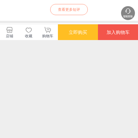
查看更多短评
启发图书当当自营店
立即购买
加入购物车
店铺
收藏
购物车
购买此商品的顾客也同时购买
更多
满额减
满额减
满额减
满额
流浪的地球（《三
夏日的一天
一园青菜成了精（国
金羽
体》作者刘慈欣绚丽
际安徒生奖提名画家
十
想象力之作，关乎人
熊亮作品，中国原创
¥20.30
¥49.80
¥20.00
¥23
类命运共同体的科幻
绘本经典，原汁原味
遐想，大人孩子均可
的中国故事）
阅读。)