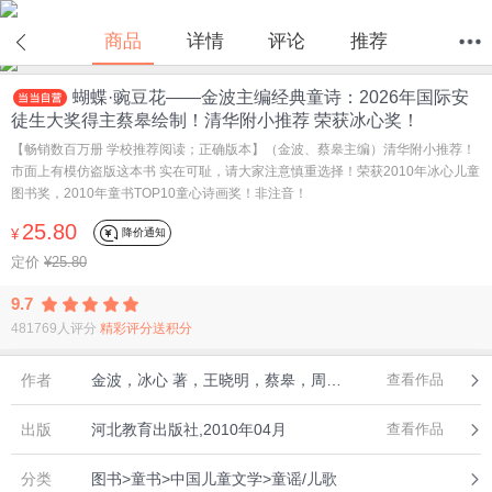
商品
详情
评论
推荐
蝴蝶·豌豆花——金波主编经典童诗：2026年国际安
首页
分类
值得买
购物车
我的当当
徒生大奖得主蔡皋绘制！清华附小推荐 荣获冰心奖！
【畅销数百万册 学校推荐阅读；正确版本】（金波、蔡皋主编）清华附小推荐！
市面上有模仿盗版这本书 实在可耻，请大家注意慎重选择！荣获2010年冰心儿童
图书奖，2010年童书TOP10童心诗画奖！非注音！
25.80
降价通知
¥
定价
¥25.80
9.7
481769人评分
精彩评分送积分
作者
金波，冰心 著，王晓明，蔡皋，周翔 绘
查看作品
出版
河北教育出版社,2010年04月
查看作品
分类
图书>童书>中国儿童文学>童谣/儿歌