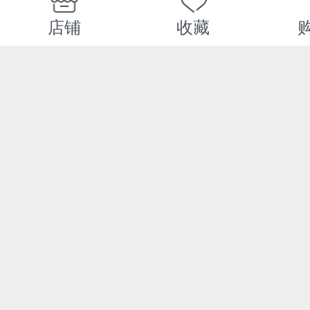
店铺
收藏
购买此商品的顾客也同时购买
满额减
满额减
雷军传 30 年硬核创
任正非传创
业 专注极致顺势而为
43 岁负债