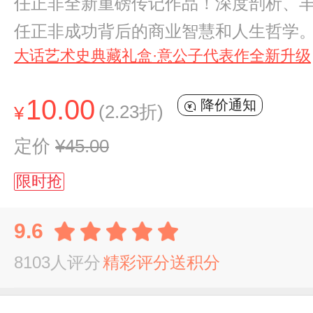
任正非全新重磅传记作品！深度剖析、
任正非成功背后的商业智慧和人生哲学
大话艺术史典藏礼盒·意公子代表作全新升级
10.00
降价通知
(2.23折)
¥
定价
¥45.00
限时抢
9.6
8103人评分
精彩评分送积分