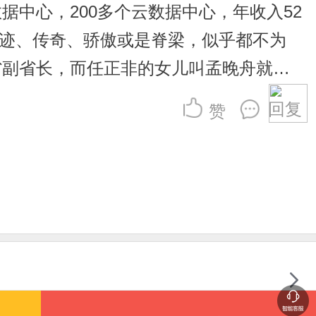
据中心，200多个云数据中心，年收入52
奇迹、传奇、骄傲或是脊梁，似乎都不为
省副省长，而任正非的女儿叫孟晚舟就是
今天和任正非付出的心血可想而知！ 成大
回复
赞
鸟；实干是你踏实练来的枪法；实力是你
，要么打光子弹射不中。所以人生的成功
天时地利人和全部集中在一个人身上的概
认识到这一点，成功者就会力戒骄傲。说
那就是判断机会的触觉，能第一时间感到
干、机遇三者齐全可成大事，万不可忽略
去提升自己。