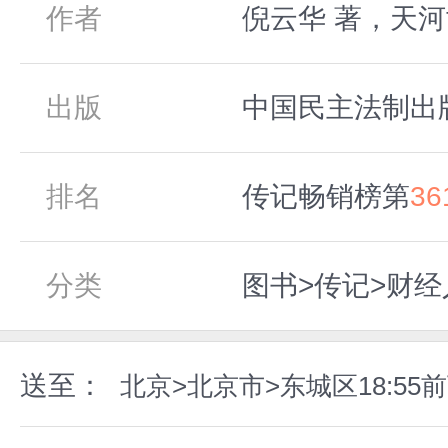
作者
倪云华 著，天河
出版
中国民主法制出版社
排名
传记畅销榜第
36
分类
图书>传记>财
送至：
北京>北京市>东城区18:5