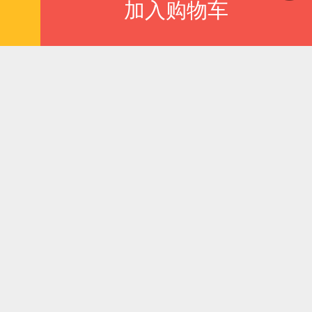
加入购物车
更多
减
限时抢
信致远：曾康霖
芒格传