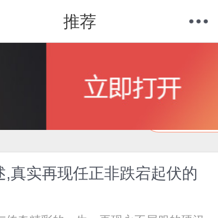
推荐
购物车
我的当当
在线试读
述,真实再现任正非跌宕起伏的