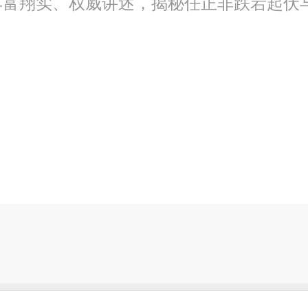
丰富翔实、权威讲述，揭秘任正非跌宕起伏
。