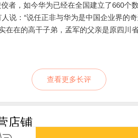
者，如今华为已经在全国建立了660个数
有人说：“说任正非与华为是中国企业界的
实实在在的高干子弟，孟军的父亲是原四川
前就和前妻离婚了，所以华为能够发展到
遇。机遇来自运气，像你头上偶然飞过的小
，悲剧经常是要么没看见，要么枪里没子弹
机遇三者紧密结合，一个人才能获得成功。
查看更多长评
干；有实力又能实干的人，还需要机遇。而
因素，但运气这事里的可控变量也是有的，
值得被利用的那一个。当然，既然实力、实
营店铺
者相对来说更可控，看你有木有足够的耐力