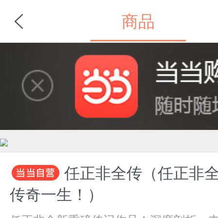
商品
首页
分类
任正非全传（任正非全
传奇一生！）