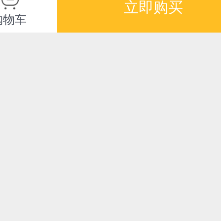
立即购买
购物车
满额减
满额
业史诗
腾讯马化腾：共享创
笃
到千亿华
造未来