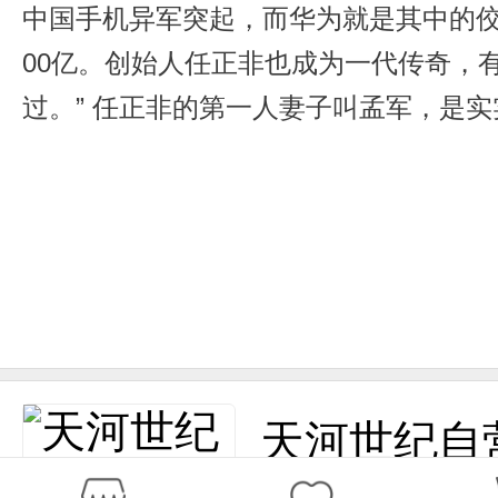
中国手机异军突起，而华为就是其中的佼佼
00亿。创始人任正非也成为一代传奇，
过。” 任正非的第一人妻子叫孟军，是
随母亲的姓氏。但是任正非在创立华为之
事者经常有三个因素：实力、实干和机
枪里的子弹。小鸟很偶然从你头上飞过
有时候是一种幸运。只有实力、实干、
率，毕竟有限。有实力者，必须加上实
到运气，这似乎是让屌丝绝望的不可控
这是机会，还有就是在机会面前能做最
天河世纪自
前两者，相对于最后的机遇因素，这两