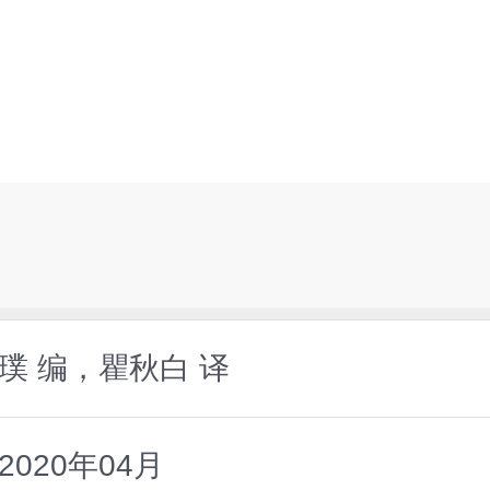
璞 编，瞿秋白 译
020年04月