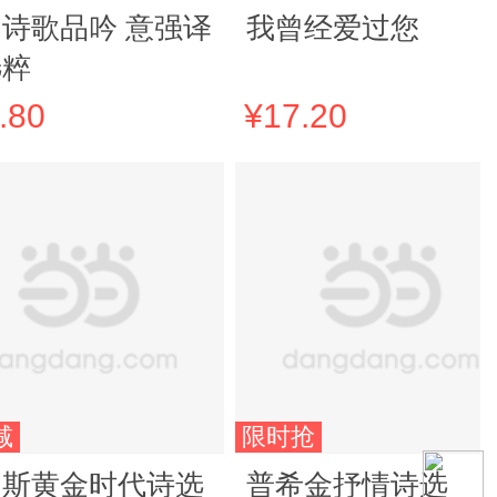
诗歌品吟 意强译
我曾经爱过您
选粹
.80
¥17.20
减
限时抢
罗斯黄金时代诗选
普希金抒情诗选