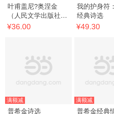
叶甫盖尼?奥涅金
我的护身符
（人民文学出版社名
经典诗选
著名译丛书，劲销十
¥36.00
¥49.30
年不衰，新版震撼上
市，精译精选精装，
附赠有声读物）
满额减
满额减
普希金诗选
普希金经典