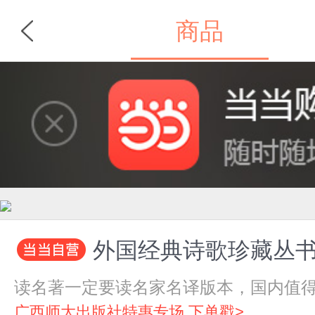
商品
首页
分类
外国经典诗歌珍藏丛
读名著一定要读名家名译版本，国内值
广西师大出版社特惠专场 下单戳>