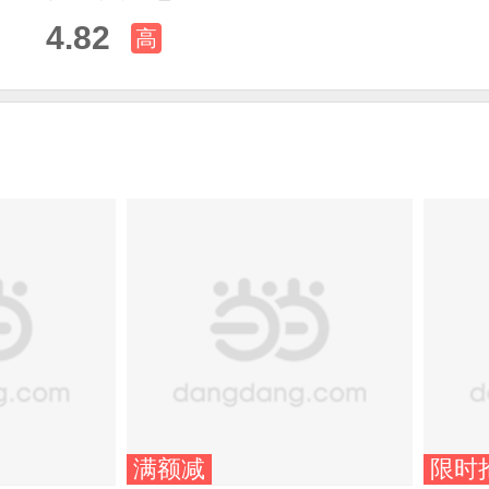
4.82
高
满额减
限时