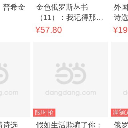
：普希金
金色俄罗斯丛书
外国
（11）：我记得那美
诗
妙的一瞬——普希金
¥57.80
¥19
诗选
限时抢
满额
情诗选
假如生活欺骗了你：
俄