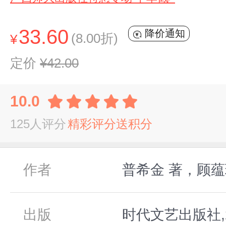
33.60
降价通知
(8.00折)
¥
定价
¥42.00
10.0
125人评分
精彩评分送积分
作者
普希金 著，顾蕴
出版
时代文艺出版社,2