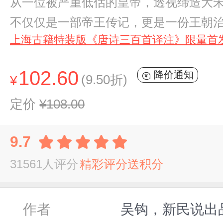
从一位被严重低估的皇帝，透视缔造大宋
不仅仅是一部帝王传记，更是一份王朝
上海古籍特装版《唐诗三百首译注》限量首
102.60
降价通知
(9.50折)
¥
定价
¥108.00
9.7
31561人评分
精彩评分送积分
作者
吴钩，新民说出