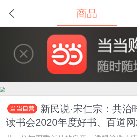
商品
首页
分类
新民说·宋仁宗：共治
读书会2020年度好书、百道