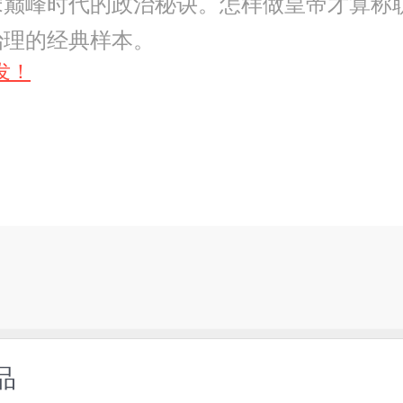
巅峰时代的政治秘诀。怎样做皇帝才算称职
治理的经典样本。
发！
品