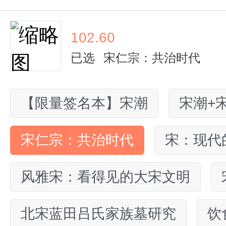
102.60
已选
宋仁宗：共治时代
【限量签名本】宋潮
宋潮+
宋仁宗：共治时代
宋：现代
风雅宋：看得见的大宋文明
北宋蓝田吕氏家族墓研究
饮