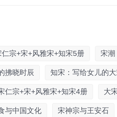
宋仁宗+宋+风雅宋+知宋5册
宋潮
的拂晓时辰
知宋：写给女儿的大
宋仁宗+宋+风雅宋+知宋4册
大
食与中国文化
宋神宗与王安石