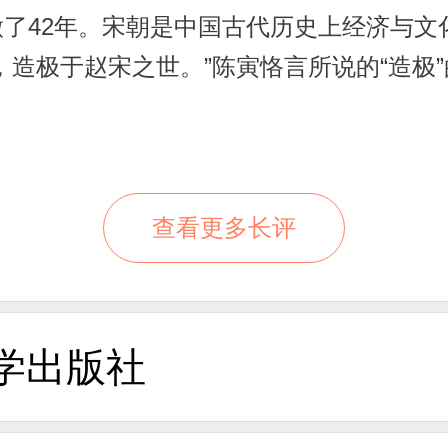
了42年。宋朝是中国古代历史上经济与文
造极于赵宋之世。”陈寅恪言所说的“造极”
就占了六家。这六家(三苏、欧阳修、曾巩
术、火药、指南针，都出现于仁宗时代。宋
是大文豪苏轼的胞弟，他们哥俩与其父苏洵
登进士科。在这次晋级进士的考试中，年轻气
查看更多长评
终日里歌舞饮酒，纸醉金迷。皇上既不关心
敢于如此直言，应该特与功名。”血气方
学出版社
是在“康乾盛世”，也难逃其被灭九族的命运
例子。