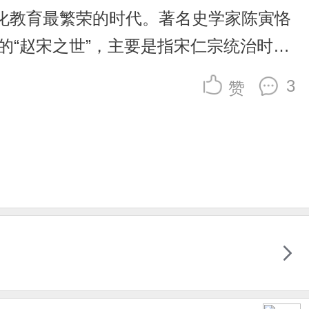
化教育最繁荣的时代。著名史学家陈寅恪
的“赵宋之世”，主要是指宋仁宗统治时
、王安石)又都活跃在仁宗时代。中国的
3
赞
仁宗为何能创史上最繁荣时代?这与他胸
，在“唐宋八大家”中就占有了三席。嘉
盛、心忧天下的苏辙在试卷里写道：“我在
老百姓的疾苦，也不跟大臣们商量治国安
刚的苏辙仅仅依据道听途说，便在科举考试
。宋仁宗的宽容心胸，由此可见一斑。宋仁