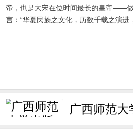
帝，也是大宋在位时间最长的皇帝——做
言：“华夏民族之文化，历数千载之演进，
期。中国古文唐宋八大家之中，光是北宋
四大发明中，有三大发明——活字印刷
怀仁义、宽厚待人的行事风格有关。苏辙
佑二年(1057年)。苏辙与其兄苏轼同
路上听人说，在宫中，美女数以千计，
邦的大计。” 当时的考官们认为苏辙无中生有、恶意诽办，建议对之严厉制才。宋仁宗却很淡定地说：“朕设立科举考试，本
来就是要欢迎敢言之士。苏辙一个小官，
广西师范大
中“妄议”朝政，且矛头直指皇帝，即便
宗对读书人的宽容，还有一个更典型的