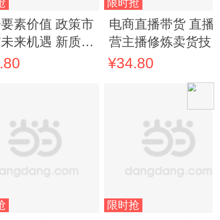
抢
限时抢
要素价值 政策市
电商直播带货 直播
未来机遇 新质生
营主播修炼卖货技
丛书 从政策落地
选品供应链话术控
.80
¥34.80
景实操 从技术底
避坑技巧 实战导向
资本变现 解锁数
创新写法 新手到管
经济时代的机遇密
者快速上手 轻松抓
量
抢
限时抢