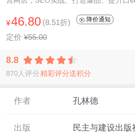
营网店，SEO实战、打造爆品、提升口
46.80
降价通知
(8.51折)
¥
定价
¥55.00
8.8
870人评分
精彩评分送积分
作者
孔林德
出版
民主与建设出版社,