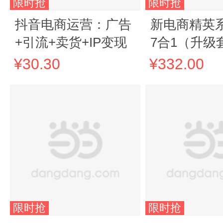
限时抢
限时抢
抖音电商运营：广告
新电商精英
+引流+卖货+IP变现
7合1（升级
册）：电商
¥30.30
¥332.00
版+网店客服
+推广+电商
+内容营销+
运营实
限时抢
限时抢