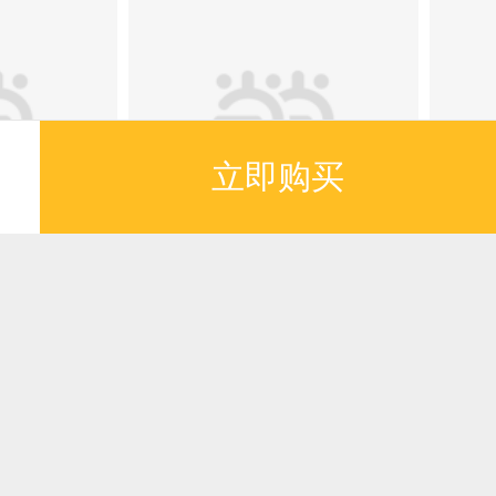
立即购买
满额减
发展报
浙商创业法则
综
产业
（
¥44.20
¥58