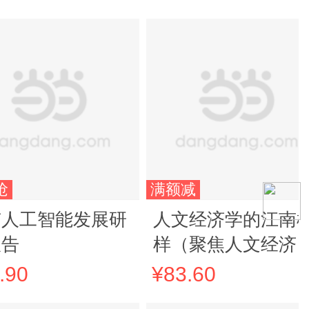
抢
满额减
京人工智能发展研
人文经济学的江南
报告
样（聚焦人文经济
重大前沿课题，解
.90
¥83.60
江南经济人文的双