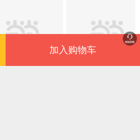
奇迹）
加入购物车
满额减
合算力驱动京津冀
农业农村现代化进
协同创新实践-
中的体制机制创新
以河北省为例）
.50
¥47.60