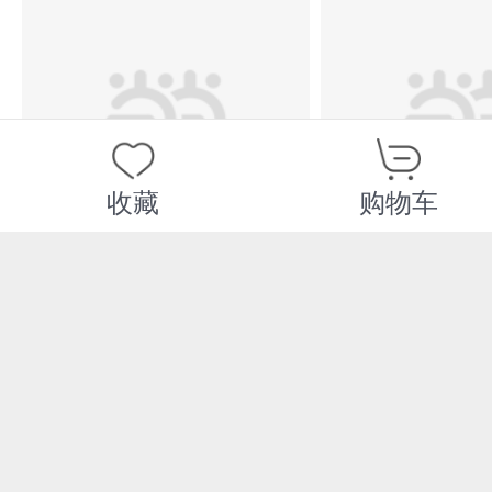
收藏
购物车
限时抢
限时抢
智者千问：普通人如
上海会展业
何练就AI超能力
告.2026
¥65.60
¥84.50