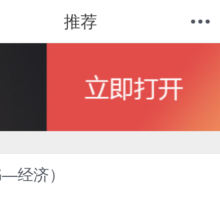
推荐
购物车
我的当当
书—经济）