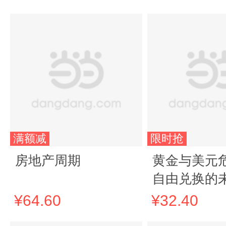
满额减
限时抢
房地产周期
黄金与美元
自由兑换的未
译名著本20)
¥64.60
¥32.40