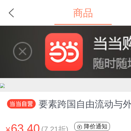
商品
首页
分类
要素跨国自由流动与
63.40
降价通知
(7.21折)
¥