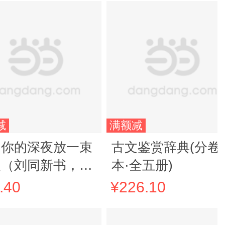
减
满额减
为你的深夜放一束
古文鉴赏辞典(分卷
火（刘同新书，随
本·全五册)
附赠手写书名海
.40
¥226.10
！暗处亦有光亮，
亦可疗伤，23个