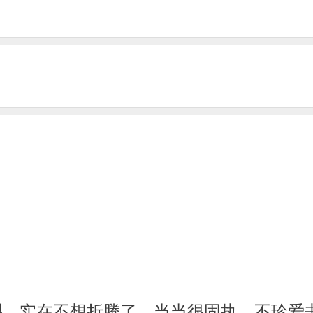
。
裂，实在不想折腾了，当当很固执，不珍爱