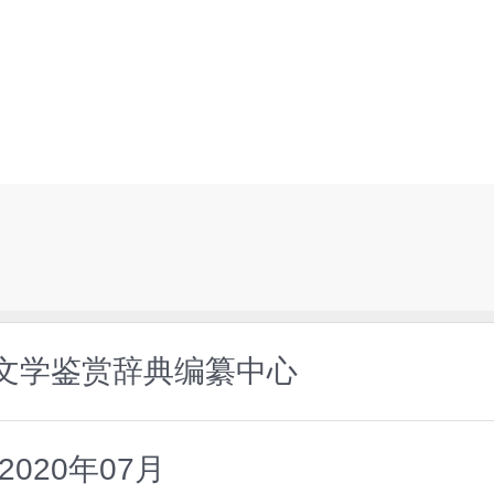
文学鉴赏辞典编纂中心
020年07月