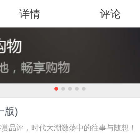
详情
评论
值得买
一版)
鉴赏品评，时代大潮激荡中的往事与随想！