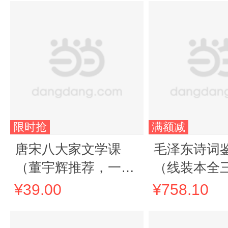
限时抢
满额减
唐宋八大家文学课
毛泽东诗词
（董宇辉推荐，一本
（线装本全
书读懂唐朝到宋代的
¥39.00
¥758.10
文学精神，随书附赠
精美书签+明信片）