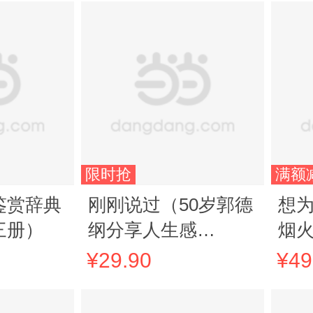
限时抢
满额
鉴赏辞典
刚刚说过（50岁郭德
想
三册）
纲分享人生感
烟
悟，“逆袭”人生的智
书
¥29.90
¥49
慧 当当独家限量编号
报
票根书签）
深夜