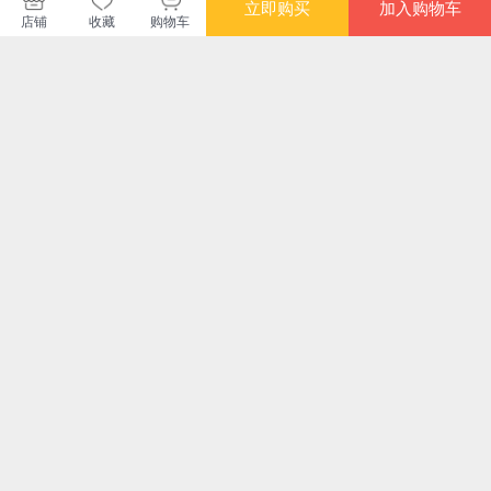
暂无长评
立即购买
加入购物车
店铺
收藏
购物车
中国妇女出版社
购买此商品的顾客也同时购买
更多
满额减
限时
给孩子的礼仪课
陪孩子走过0~6岁敏
一半内卷，一半松
孩
感期
弛：做对这些事，家
庭教育不迷路（无效
¥19.90
¥42.30
¥39.30
¥37
的内卷，只会消耗孩
子的灵性）