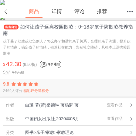
在线试读
商品
详情
评论
推荐
如何让孩子远离校园欺凌：0~18岁孩子防欺凌教养指
首页
分类
值得买
购物车
我的当当
南
孩子受了欺凌或欺负别人了怎么办？和谐的亲子关系，合理的亲子沟通，提升孩
子的情商，稳定孩子的情绪，锻造社交能力，告别社交障碍，从根本上远离校园
欺凌
42.30
(8.50折)
降价通知
¥
定价
¥49.80
9.8
2469人评分
精彩评分送积分
作者
白璐 著(荷)桑德琳 著杨湃 著
查看作品
出版
中国妇女出版社,2020年08月
查看作品
分类
图书>亲子/家教>家教理论