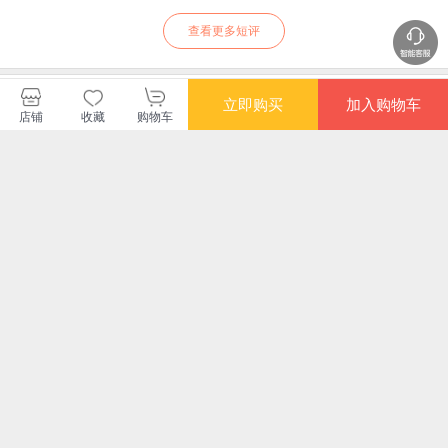
查看更多短评
读客文化当当自营旗舰店
立即购买
加入购物车
店铺
收藏
购物车
购买此商品的顾客也同时购买
更多
限时抢
限时抢
限时抢
限时
半小时漫画故宫 其实
半小时漫画党史1921
半小时漫画科学史
半
是一本关于传统文化
1949 针对青少年研
（从地心说到相对
3：
的百科全书 故宫选址
发 给孩子们讲党的故
论，半小时读懂人类
篇
¥25.16
¥25.00
¥17.64
¥16
背后是天文历法，故
事 严肃活泼的极简漫
如何从蒙昧走向理
方
宫布局可对应八卦五
画党史 半小时漫画系
性。）（随机专享签
深
行 混子哥新作 读客
列
章版）新老版随机发
画
半小时
货
新