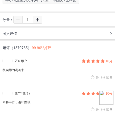
半小时漫画历史系列 （7册） 中国史+世界史
数量：
图文详情
短评（1870765）
99.96%好评
匿名用户
10分
很实用的漫画书
回复
赞
匿***(匿名)
10分
内容丰富，趣味性强。
回复
赞