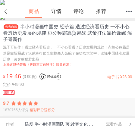
在线试读
商品
详情
评论
推荐
半小时漫画中国史 经济篇 透过经济看历史 一不小心
首页
分类
值得买
购物车
我的当当
看透历史发展的规律 桓公称霸靠贸易战 武帝打仗靠抢饭碗 混
子哥新作
混子哥新作！透过经济看历史，一不小心看透了历史发展的规律！齐桓公称霸居
然是靠贸易战？汉武帝打仗全靠抢商人饭碗？在哈哈大笑中，读懂中国经济发展
历史！读客熊猫君出品
上海古籍特装版《唐诗三百首译注》限量首发！
19.46
(3.90折)
降价通知
¥
电子书
¥23.90
定价
¥49.90
限时抢
9.7
1870765人评分
精彩评分送积分
作者
陈磊.半小时漫画团队 著;读客文化 出品
查看作品