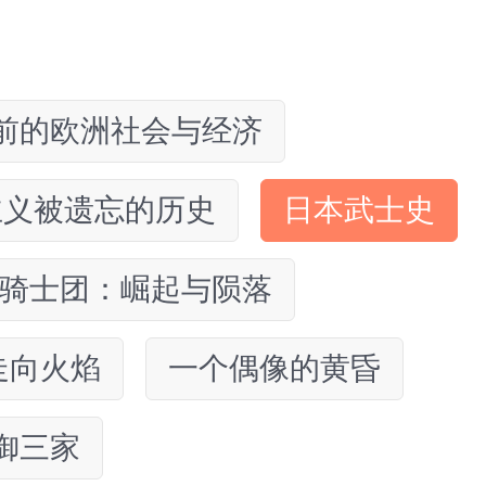
前的欧洲社会与经济
主义被遗忘的历史
日本武士史
骑士团：崛起与陨落
走向火焰
一个偶像的黄昏
御三家