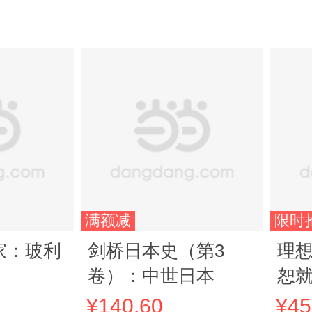
满额减
限时
家：玻利
剑桥日本史（第3
理想
卷）：中世日本
恕
（N
¥140.60
¥45