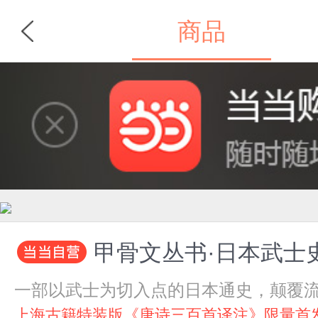
商品
首页
分类
甲骨文丛书·日本武士
一部以武士为切入点的日本通史，颠覆流
上海古籍特装版《唐诗三百首译注》限量首