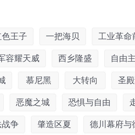
红色王子
一把海贝
工业革命
军容耀天威
西乡隆盛
自由
城
慕尼黑
大转向
圣殿
恶魔之城
恐惧与自由
法战争
肇造区夏
德川幕府与