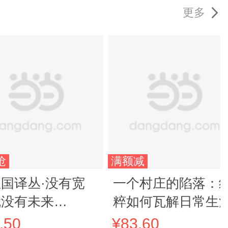
更多
抢
满额减
国译丛·没有宽
一个村庄的陷落：
就没有未来
粹如何瓦解日常生
O：001）
.50
¥83.60