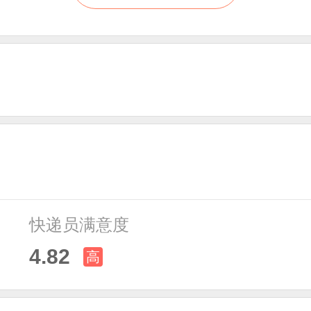
快递员满意度
4.82
高