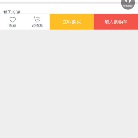
暂无长评
立即购买
加入购物车
收藏
购物车
当当自营图书
商品包装
物流速度
快递员满意度
4.70
4.77
4.82
高
高
高
购买此商品的顾客也同时购买
更多
满额减
满额减
满额减
限时
经验的疆界（精装
制度与组织：思想观
重塑组织
简
版）
念、利益偏好与身份
人
认同（第4版）（社
¥43.50
¥75.10
¥74.80
¥43
会学译丛·理论前沿系
限时抢
满额减
满额减
满额
列）
决策学原理新论
我喜欢在这里工作时
曾仕强教授告诉你怎
绩效
的自己：留存80%年
样带团队
团
轻一代优秀员工，影
话:4
¥110.20
¥69.80
¥39.00
¥79
响全球上千万人的人
企双赢管理实践手册
推广商品
广告