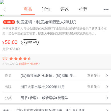
在线试读
商品
详情
评论
推荐
制度逻辑：制度如何塑造人和组织
首页
分类
值得买
购物车
我的当当
本书将制度和人与社会组织的关系进行了全新而全面的解读并提供了新的理论框
架；契合中国的现实需求，以期为中国的发展带来理论和实践的推动力。
58.00
降价通知
¥
定价
¥58.00
8.8
3704人评分
精彩评分送积分
作者
(法)帕特丽夏·H.桑顿，(加)威廉·奥卡西奥，(加)龙思博 著，汪少卿，杜运州，翟慎霄，张容榕 译
查看作品
出版
浙江大学出版社,2020年11月
查看作品
分类
图书>管理>一般管理学>管理学
送至：
北京>北京市>东城区18:55前下单，预计明天送达